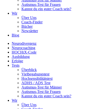
Autismus-Test für Männer
Autismus-Test für Frauen
Kannst du ein guter Coach sein?
Wir
Über Uns
Coach-Finder
Bücher
Newsletter
Blog
Neurodivergenz
Neurocoaching
HOCHiX-Code
Ausbildung
Erfolge
Tests
Überblick
Vielbegabungstest
Hochsensibilitätstest
ADHS / ADS Test
Autismus-Test für Männer
Autismus-Test für Frauen
Kannst du ein guter Coach sein?
Wir
Über Uns