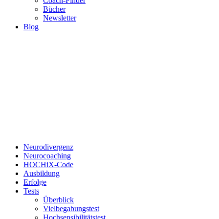
Coach-Finder
Bücher
Newsletter
Blog
Neurodivergenz
Neurocoaching
HOCHiX-Code
Ausbildung
Erfolge
Tests
Überblick
Vielbegabungstest
Hochsensibilitätstest