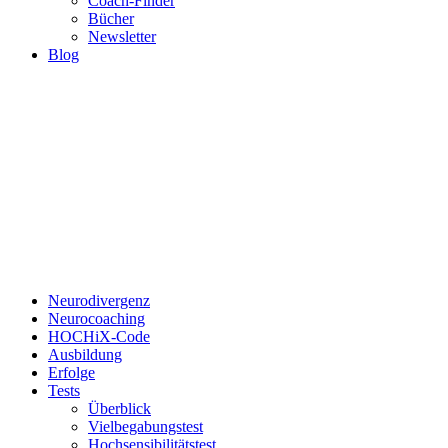
Coach-Finder
Bücher
Newsletter
Blog
Neurodivergenz
Neurocoaching
HOCHiX-Code
Ausbildung
Erfolge
Tests
Überblick
Vielbegabungstest
Hochsensibilitätstest