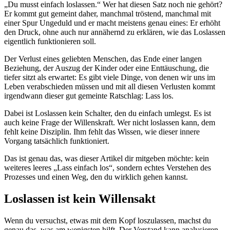
„Du musst einfach loslassen.“ Wer hat diesen Satz noch nie gehört?
Er kommt gut gemeint daher, manchmal tröstend, manchmal mit
einer Spur Ungeduld und er macht meistens genau eines: Er erhöht
den Druck, ohne auch nur annähernd zu erklären, wie das Loslassen
eigentlich funktionieren soll.
Der Verlust eines geliebten Menschen, das Ende einer langen
Beziehung, der Auszug der Kinder oder eine Enttäuschung, die
tiefer sitzt als erwartet: Es gibt viele Dinge, von denen wir uns im
Leben verabschieden müssen und mit all diesen Verlusten kommt
irgendwann dieser gut gemeinte Ratschlag: Lass los.
Dabei ist Loslassen kein Schalter, den du einfach umlegst. Es ist
auch keine Frage der Willenskraft. Wer nicht loslassen kann, dem
fehlt keine Disziplin. Ihm fehlt das Wissen, wie dieser innere
Vorgang tatsächlich funktioniert.
Das ist genau das, was dieser Artikel dir mitgeben möchte: kein
weiteres leeres „Lass einfach los“, sondern echtes Verstehen des
Prozesses und einen Weg, den du wirklich gehen kannst.
Loslassen ist kein Willensakt
Wenn du versuchst, etwas mit dem Kopf loszulassen, machst du
genau das, was am wenigsten hilft. Der Verstand kann analysieren,