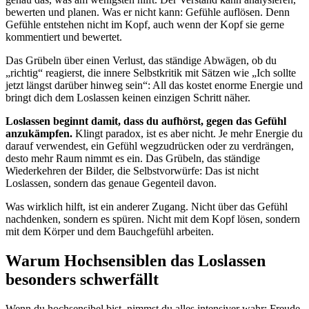
bewerten und planen. Was er nicht kann: Gefühle auflösen. Denn
Gefühle entstehen nicht im Kopf, auch wenn der Kopf sie gerne
kommentiert und bewertet.
Das Grübeln über einen Verlust, das ständige Abwägen, ob du
„richtig“ reagierst, die innere Selbstkritik mit Sätzen wie „Ich sollte
jetzt längst darüber hinweg sein“: All das kostet enorme Energie und
bringt dich dem Loslassen keinen einzigen Schritt näher.
Loslassen beginnt damit, dass du aufhörst, gegen das Gefühl
anzukämpfen.
Klingt paradox, ist es aber nicht. Je mehr Energie du
darauf verwendest, ein Gefühl wegzudrücken oder zu verdrängen,
desto mehr Raum nimmt es ein. Das Grübeln, das ständige
Wiederkehren der Bilder, die Selbstvorwürfe: Das ist nicht
Loslassen, sondern das genaue Gegenteil davon.
Was wirklich hilft, ist ein anderer Zugang. Nicht über das Gefühl
nachdenken, sondern es spüren. Nicht mit dem Kopf lösen, sondern
mit dem Körper und dem Bauchgefühl arbeiten.
Warum Hochsensiblen das Loslassen
besonders schwer­fällt
Wenn du hochsensibel bist, nimmst du alles intensiver wahr: Freude,