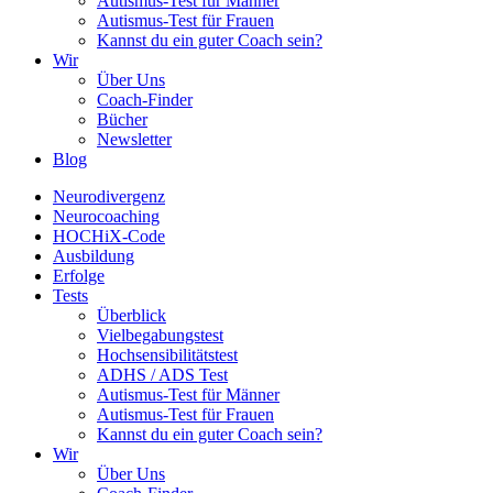
Autismus-Test für Männer
Autismus-Test für Frauen
Kannst du ein guter Coach sein?
Wir
Über Uns
Coach-Finder
Bücher
Newsletter
Blog
Neurodivergenz
Neurocoaching
HOCHiX-Code
Ausbildung
Erfolge
Tests
Überblick
Vielbegabungstest
Hochsensibilitätstest
ADHS / ADS Test
Autismus-Test für Männer
Autismus-Test für Frauen
Kannst du ein guter Coach sein?
Wir
Über Uns