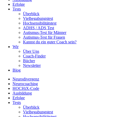
Erfolge
Tests
Überblick
Vielbegabungstest
Hochsensibilitätstest
ADHS / ADS Test
Autismus-Test für Männer
Autismus-Test für Frauen
Kannst du ein guter Coach sein?
Wir
Über Uns
Coach-Finder
Bücher
Newsletter
Blog
Neurodivergenz
Neurocoaching
HOCHiX-Code
Ausbildung
Erfolge
Tests
Überblick
Vielbegabungstest
Hochsensibilitätstest