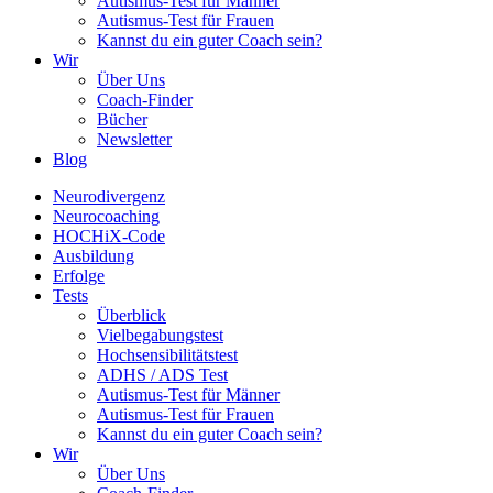
Autismus-Test für Männer
Autismus-Test für Frauen
Kannst du ein guter Coach sein?
Wir
Über Uns
Coach-Finder
Bücher
Newsletter
Blog
Neurodivergenz
Neurocoaching
HOCHiX-Code
Ausbildung
Erfolge
Tests
Überblick
Vielbegabungstest
Hochsensibilitätstest
ADHS / ADS Test
Autismus-Test für Männer
Autismus-Test für Frauen
Kannst du ein guter Coach sein?
Wir
Über Uns