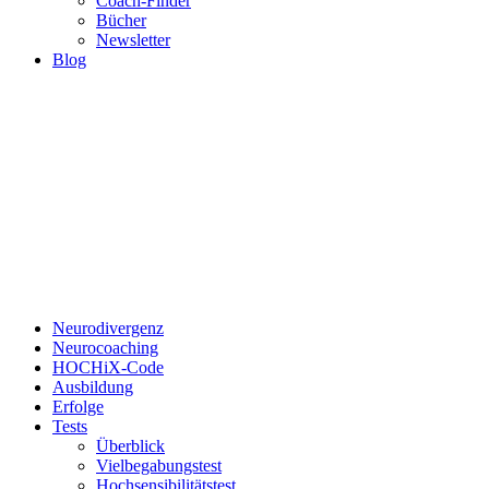
Coach-Finder
Bücher
Newsletter
Blog
Neurodivergenz
Neurocoaching
HOCHiX-Code
Ausbildung
Erfolge
Tests
Überblick
Vielbegabungstest
Hochsensibilitätstest