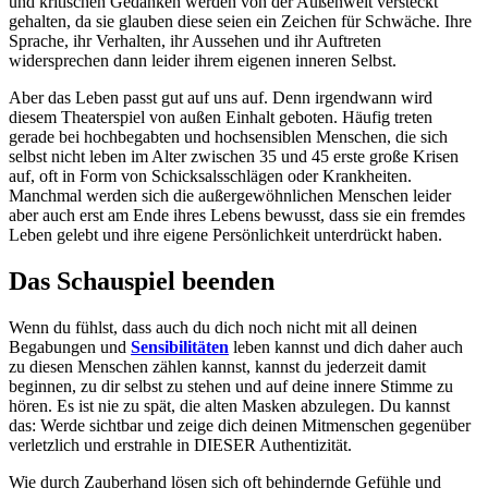
und kritischen Gedanken werden von der Außenwelt versteckt
gehalten, da sie glauben diese seien ein Zeichen für Schwäche. Ihre
Sprache, ihr Verhalten, ihr Aussehen und ihr Auftreten
widersprechen dann leider ihrem eigenen inneren Selbst.
Aber das Leben passt gut auf uns auf. Denn irgendwann wird
diesem Theaterspiel von außen Einhalt geboten. Häufig treten
gerade bei hochbegabten und hochsensiblen Menschen, die sich
selbst nicht leben im Alter zwischen 35 und 45 erste große Krisen
auf, oft in Form von Schicksalsschlägen oder Krankheiten.
Manchmal werden sich die außergewöhnlichen Menschen leider
aber auch erst am Ende ihres Lebens bewusst, dass sie ein fremdes
Leben gelebt und ihre eigene Persönlichkeit unterdrückt haben.
Das Schauspiel beenden
Wenn du fühlst, dass auch du dich noch nicht mit all deinen
Begabungen und
Sensibilitäten
leben kannst und dich daher auch
zu diesen Menschen zählen kannst, kannst du jederzeit damit
beginnen, zu dir selbst zu stehen und auf deine innere Stimme zu
hören. Es ist nie zu spät, die alten Masken abzulegen. Du kannst
das: Werde sichtbar und zeige dich deinen Mitmenschen gegenüber
verletzlich und erstrahle in DIESER Authentizität.
Wie durch Zauberhand lösen sich oft behindernde Gefühle und