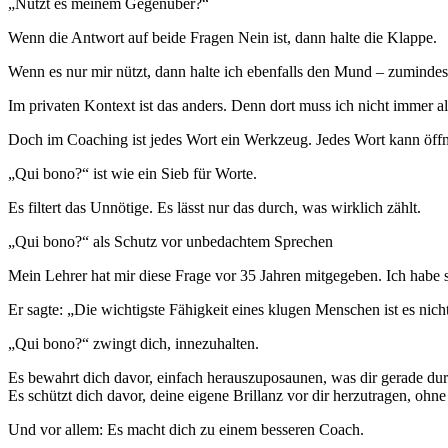
„Nützt es meinem Gegenüber?“
Wenn die Antwort auf beide Fragen Nein ist, dann halte die Klappe.
Wenn es nur mir nützt, dann halte ich ebenfalls den Mund – zuminde
Im privaten Kontext ist das anders. Denn dort muss ich nicht immer alt
Doch im Coaching ist jedes Wort ein Werkzeug. Jedes Wort kann öffne
„Qui bono?“ ist wie ein Sieb für Worte.
Es filtert das Unnötige. Es lässt nur das durch, was wirklich zählt.
„Qui bono?“ als Schutz vor unbedachtem Sprechen
Mein Lehrer hat mir diese Frage vor 35 Jahren mitgegeben. Ich habe sie
Er sagte: „Die wichtigste Fähigkeit eines klugen Menschen ist es nich
„Qui bono?“ zwingt dich, innezuhalten.
Es bewahrt dich davor, einfach herauszuposaunen, was dir gerade du
Es schützt dich davor, deine eigene Brillanz vor dir herzutragen, ohne 
Und vor allem: Es macht dich zu einem besseren Coach.