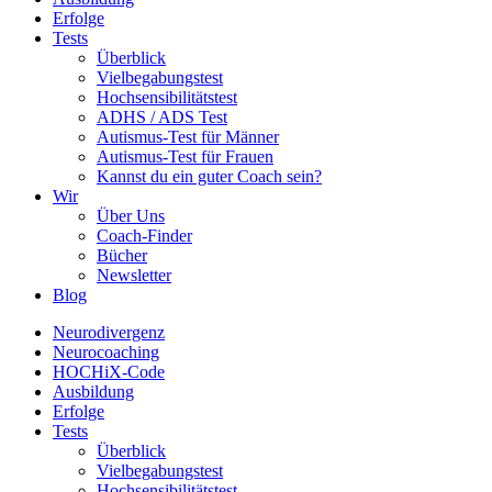
Erfolge
Tests
Überblick
Vielbegabungstest
Hochsensibilitätstest
ADHS / ADS Test
Autismus-Test für Männer
Autismus-Test für Frauen
Kannst du ein guter Coach sein?
Wir
Über Uns
Coach-Finder
Bücher
Newsletter
Blog
Neurodivergenz
Neurocoaching
HOCHiX-Code
Ausbildung
Erfolge
Tests
Überblick
Vielbegabungstest
Hochsensibilitätstest