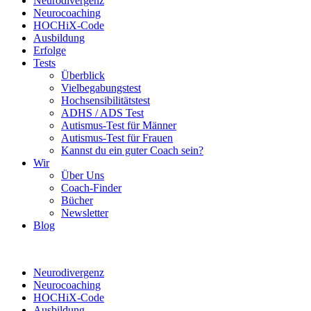
Neurodivergenz
Neurocoaching
HOCHiX-Code
Ausbildung
Erfolge
Tests
Überblick
Vielbegabungstest
Hochsensibilitätstest
ADHS / ADS Test
Autismus-Test für Männer
Autismus-Test für Frauen
Kannst du ein guter Coach sein?
Wir
Über Uns
Coach-Finder
Bücher
Newsletter
Blog
Neurodivergenz
Neurocoaching
HOCHiX-Code
Ausbildung