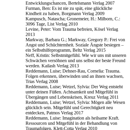
Entwicklungschancen, Bertelsmann Verlag 2007
Furman, Ben: Es ist nie zu spät, eine glückliche
Kindheit zu haben, Borgmann Verlag 2009
Kampusch, Natascha; Gronemeier, H.: Milborn, C.:
3096 Tage, List Verlag 2010
Levine, Peter: Vom Trauma befreien, Kösel Verlag
2013
Markway, Barbara G.; Markway, Gregory P.: Frei von
Angst und Schüchternheit. Soziale Ängste besiegen –
ein Selbsthilfeprogramm, Beltz Verlag 2015
Neff, Kristin: Selbstmitgefühl. Wie wir uns mit unseren
Schwächen versöhnen und uns selbst der beste Freund
werden. Kailash Verlag 2013
Reddemann, Luise; Dehner-Rau, Cornelia: Trauma.
Folgen erkennen, überwinden und an ihnen wachsen,
Trias Verlag 2008
Reddemann, Luise; Wetzel, Sylvia: Der Weg entsteht
unter deinen Füßen. Achtsamkeit und Mitgefühl in
Übergängen und Lebenskrisen, Kreuz Verlag 2011
Reddemann, Luise; Wetzel, Sylvia: Mögen alle Wesen
glücklich sein. Mitgefühl und Gerechtigkeit neu
entdecken, Patmos Verlag 2017
Reddemann, Luise: Imagination als heilsame Kraft.
Ressourcen und Mitgefühl in der Behandlung von
Traumafolgen, Klett-Cotta Verlag 2010