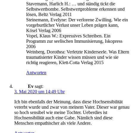
Stavemann, Harlich H.: … und ständig tickt die
Selbstwertbombe. Selbstwertprobleme erkennen und
lösen, Beltz Verlag 2011
Steinemann, Evelyne: Der verlorene Zwilling. Wie ein
vorgeburtlicher Verlust unser Leben prägen kann,
Kösel Verlag 2006
Vopel, Klaus W.: Expressives Schreiben. Ein
Programm zur seelischen Immunisierung, Iskopress
2006
Weinberg, Dorothea: Verletzte Kinderseele. Was Eltern
traumatisierter Kinder wissen müssen und wie sie
richtig reagieren, Klett-Cotta Verlag 2015
Antworten
Ev
sagt:
3. Mai 2020 um 14:49 Uhr
Ich bin ebenfalls der Meinung, dass diese Hochsensibilität
vererbt wurde und zwar von meinem Vater. Dieser war genau
so hoch sensibel wie meine Tochter. Ueberdies ist
Hochsensibilität auch eine Gabe. Nämlich sind diese
Menschen empathischer als viele Andere.