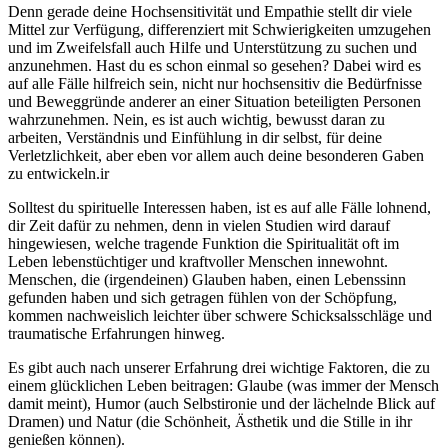
Denn gerade deine Hochsensitivität und Empathie stellt dir viele
Mittel zur Verfügung, differenziert mit Schwierigkeiten umzugehen
und im Zweifelsfall auch Hilfe und Unterstützung zu suchen und
anzunehmen. Hast du es schon einmal so gesehen? Dabei wird es
auf alle Fälle hilfreich sein, nicht nur hochsensitiv die Bedürfnisse
und Beweggründe anderer an einer Situation beteiligten Personen
wahrzunehmen. Nein, es ist auch wichtig, bewusst daran zu
arbeiten, Verständnis und Einfühlung in dir selbst, für deine
Verletzlichkeit, aber eben vor allem auch deine besonderen Gaben
zu entwickeln.ir
Solltest du spirituelle Interessen haben, ist es auf alle Fälle lohnend,
dir Zeit dafür zu nehmen, denn in vielen Studien wird darauf
hingewiesen, welche tragende Funktion die Spiritualität oft im
Leben lebenstüchtiger und kraftvoller Menschen innewohnt.
Menschen, die (irgendeinen) Glauben haben, einen Lebenssinn
gefunden haben und sich getragen fühlen von der Schöpfung,
kommen nachweislich leichter über schwere Schicksalsschläge und
traumatische Erfahrungen hinweg.
Es gibt auch nach unserer Erfahrung drei wichtige Faktoren, die zu
einem glücklichen Leben beitragen: Glaube (was immer der Mensch
damit meint), Humor (auch Selbstironie und der lächelnde Blick auf
Dramen) und Natur (die Schönheit, Ästhetik und die Stille in ihr
genießen können).