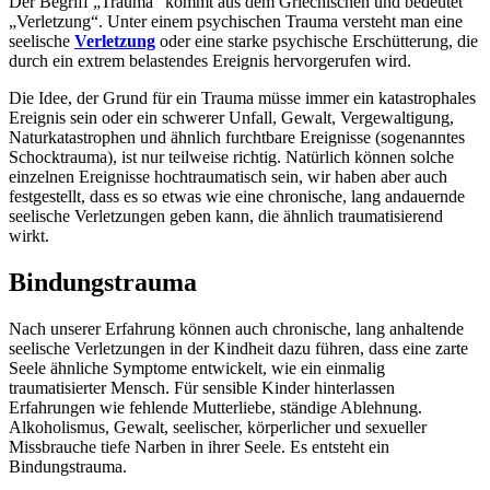
Der Begriff „Trauma“ kommt aus dem Griechischen und bedeutet
„Verletzung“. Unter einem psychischen Trauma versteht man eine
seelische
Verletzung
oder eine starke psychische Erschütterung, die
durch ein extrem belastendes Ereignis hervorgerufen wird.
Die Idee, der Grund für ein Trauma müsse immer ein katastrophales
Ereignis sein oder ein schwerer Unfall, Gewalt, Vergewaltigung,
Naturkatastrophen und ähnlich furchtbare Ereignisse (sogenanntes
Schocktrauma), ist nur teilweise richtig. Natürlich können solche
einzelnen Ereignisse hochtraumatisch sein, wir haben aber auch
festgestellt, dass es so etwas wie eine chronische, lang andauernde
seelische Verletzungen geben kann, die ähnlich traumatisierend
wirkt.
Bindungstrauma
Nach unserer Erfahrung können auch chronische, lang anhaltende
seelische Verletzungen in der Kindheit dazu führen, dass eine zarte
Seele ähnliche Symptome entwickelt, wie ein einmalig
traumatisierter Mensch. Für sensible Kinder hinterlassen
Erfahrungen wie fehlende Mutterliebe, ständige Ablehnung.
Alkoholismus, Gewalt, seelischer, körperlicher und sexueller
Missbrauche tiefe Narben in ihrer Seele. Es entsteht ein
Bindungstrauma.