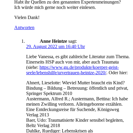
Habt ihr Quellen zu den genannten Expertenmeinungen?
Ich würde mich gerne noch weiter einlesen.
Vielen Dank!
Antworten
Anne Heintze
sagt:
29. August 2022 um 16:40 Uhr
Liebe Vanessa, es gibt zahlreiche Literatur zum Thema.
Einerseits HSP auch von mir, aber auch Traumata
(siehe:
https://www.gu.de/produkte/koerper-geist-
seele/lebenshilfe/urvertrauen-heintze-2020/
. Oder hier:
Ahnert, Lieselotte: Wieviel Mutter braucht ein Kind?
Bindung – Bildung – Betreuung: öffentlich und privat,
Springer Spektrum 2010
Austermann, Alfred R.; Austermann, Bettina: Ich habe
meinen Zwilling verloren. Alleingeborene erzählen.
Eine Entdeckungsreise für Suchende, Königsweg
Verlag 2013
Baer, Udo: Traumatisierte Kinder sensibel begleiten,
Beltz Verlag 2018
Dahlke, Ruediger: Lebenskrisen als