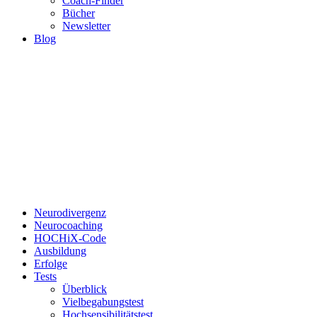
Coach-Finder
Bücher
Newsletter
Blog
Neurodivergenz
Neurocoaching
HOCHiX-Code
Ausbildung
Erfolge
Tests
Überblick
Vielbegabungstest
Hochsensibilitätstest