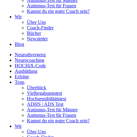
Autismus-Test für Männer
Autismus-Test für Frauen
Kannst du ein guter Coach sein?
Wir
Über Uns
Coach-Finder
Bücher
Newsletter
Blog
Neurodivergenz
Neurocoaching
HOCHiX-Code
Ausbildung
Erfolge
Tests
Überblick
Vielbegabungstest
Hochsensibilitätstest
ADHS / ADS Test
Autismus-Test für Männer
Autismus-Test für Frauen
Kannst du ein guter Coach sein?
Wir
Über Uns