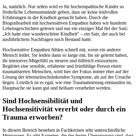
Ja, natürlich. Nur selten wird es für hochempathische Kinder so
förderliche Lebensumstände geben, dass sie keine leidvollen
Erfahrungen in der Kindheit gemacht haben. Durch die
Biografiearbeit mit hochsensitiven Empathen haben wir hunderte
Lebensgeschichten gelesen und nur ein einziges Mal fiel der Satz:
„Ich hatte eine wunderschöne Kindheit“ – ein Satz, der auch bei
ausführlichem Nachfragen noch Bestand hatte.
Hochsensitive Empathen fühlen schnell mit, wenn ein anderer
Mensch leidet. Sie leiden dann so lange mit, bis sie gelernt haben,
ihr intensives Mitgefühl zu steuern und hilfreich einzusetzen.
Begleitet eine sensible, erfahrene und feinfühlige Person einen
traumatisierten Menschen, wird hier der Fokus immer eher auf der
Lösung der lebenseinschränkenden Symptome, als auf der Ursache
liegen. Letztlich ist es egal, wie eine Traumatisierung entstanden ist,
Hauptsache sie kann gut und heilsam verarbeitet werden.
Sind Hochsensibilität und
Hochsensitivität vererbt oder durch ein
Trauma erworben?
In diesem Bereich bestehen in Fachkreisen sehr unterschiedliche
Meinungen. Es gibt Experten, die der festen Überzeugung sind, dass