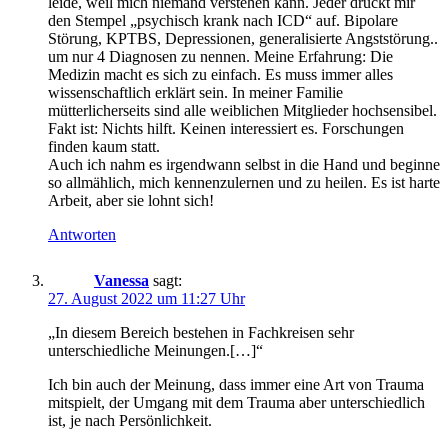
leide, weil mich niemand verstehen kann. Jeder drückt mir
den Stempel „psychisch krank nach ICD“ auf. Bipolare
Störung, KPTBS, Depressionen, generalisierte Angststörung..
um nur 4 Diagnosen zu nennen. Meine Erfahrung: Die
Medizin macht es sich zu einfach. Es muss immer alles
wissenschaftlich erklärt sein. In meiner Familie
mütterlicherseits sind alle weiblichen Mitglieder hochsensibel.
Fakt ist: Nichts hilft. Keinen interessiert es. Forschungen
finden kaum statt.
Auch ich nahm es irgendwann selbst in die Hand und beginne
so allmählich, mich kennenzulernen und zu heilen. Es ist harte
Arbeit, aber sie lohnt sich!
Antworten
Vanessa
sagt:
27. August 2022 um 11:27 Uhr
„In diesem Bereich bestehen in Fachkreisen sehr
unterschiedliche Meinungen.[…]“
Ich bin auch der Meinung, dass immer eine Art von Trauma
mitspielt, der Umgang mit dem Trauma aber unterschiedlich
ist, je nach Persönlichkeit.