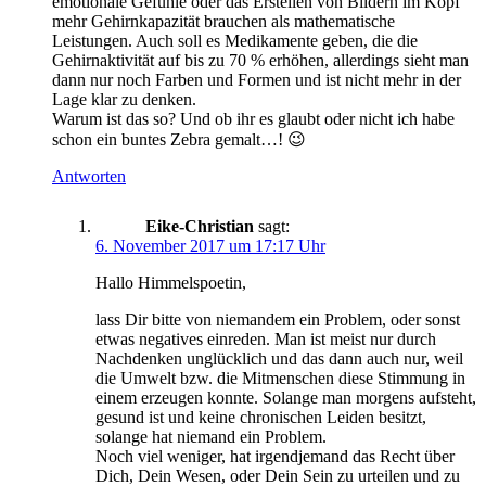
emotionale Gefühle oder das Erstellen von Bildern im Kopf
mehr Gehirnkapazität brauchen als mathematische
Leistungen. Auch soll es Medikamente geben, die die
Gehirnaktivität auf bis zu 70 % erhöhen, allerdings sieht man
dann nur noch Farben und Formen und ist nicht mehr in der
Lage klar zu denken.
Warum ist das so? Und ob ihr es glaubt oder nicht ich habe
schon ein buntes Zebra gemalt…! 😉
Antworten
Eike-Christian
sagt:
6. November 2017 um 17:17 Uhr
Hallo Himmelspoetin,
lass Dir bitte von niemandem ein Problem, oder sonst
etwas negatives einreden. Man ist meist nur durch
Nachdenken unglücklich und das dann auch nur, weil
die Umwelt bzw. die Mitmenschen diese Stimmung in
einem erzeugen konnte. Solange man morgens aufsteht,
gesund ist und keine chronischen Leiden besitzt,
solange hat niemand ein Problem.
Noch viel weniger, hat irgendjemand das Recht über
Dich, Dein Wesen, oder Dein Sein zu urteilen und zu