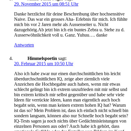
29. November 2015 um 08:51 Uhr
Danke herzlichst für deine Beschreibung über hochsensitive
Naive. Das war ein grosses Aha- Erlebnis für mich. Ich fühlte
mich bis vor 2 Jaren mehr als Aussenseiter u. Nicht
dazugehörig.Ab jetzt bin ich ein buntes Zebra u. Stehe zu d.
Ausserwöhnlichkeit voll u. Ganz. Yuhuu…. danke
Antworten
Himmelspoetin
sagt:
20. Februar 2015 um 10:50 Uhr
Also ich habe zwar nur einen durchschnittlichen bis leicht
überdurchschnittlichen IQ, zeige aber ziemlich viele
Anzeichen die Hochbegabte auch haben, wenn mir etwas
schlecht gelingt bin ich extrem unzufrieden mit mir selbst und
bin extrem kritisch mir selbst gegenüber und habe sehr viele
Ideen für verrückte Ideen, kann man eigentlich auch hoch
begabt sein, wenn man keinen extrem hohen IQ hat? Warum
ist das so? Mein Problem ist, dass ich einfach nicht schnell bin
sondern langsam, können also nur Schnelle hoch begabt sein?
IQ-Tests sagen ja noch nichts über Gedächtnisleistungen von
einzelnen Personen aus oder? Auch habe ich gehört, dass