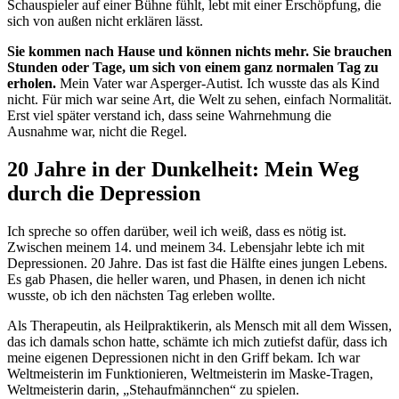
Schauspieler auf einer Bühne fühlt, lebt mit einer Erschöpfung, die
sich von außen nicht erklären lässt.
Sie kommen nach Hause und können nichts mehr. Sie brauchen
Stunden oder Tage, um sich von einem ganz normalen Tag zu
erholen.
Mein Vater war Asperger-Autist. Ich wusste das als Kind
nicht. Für mich war seine Art, die Welt zu sehen, einfach Normalität.
Erst viel später verstand ich, dass seine Wahrnehmung die
Ausnahme war, nicht die Regel.
20 Jahre in der Dunkelheit: Mein Weg
durch die Depression
Ich spreche so offen darüber, weil ich weiß, dass es nötig ist.
Zwischen meinem 14. und meinem 34. Lebensjahr lebte ich mit
Depressionen. 20 Jahre. Das ist fast die Hälfte eines jungen Lebens.
Es gab Phasen, die heller waren, und Phasen, in denen ich nicht
wusste, ob ich den nächsten Tag erleben wollte.
Als Therapeutin, als Heilpraktikerin, als Mensch mit all dem Wissen,
das ich damals schon hatte, schämte ich mich zutiefst dafür, dass ich
meine eigenen Depressionen nicht in den Griff bekam. Ich war
Weltmeisterin im Funktionieren, Weltmeisterin im Maske-Tragen,
Weltmeisterin darin, „Stehaufmännchen“ zu spielen.