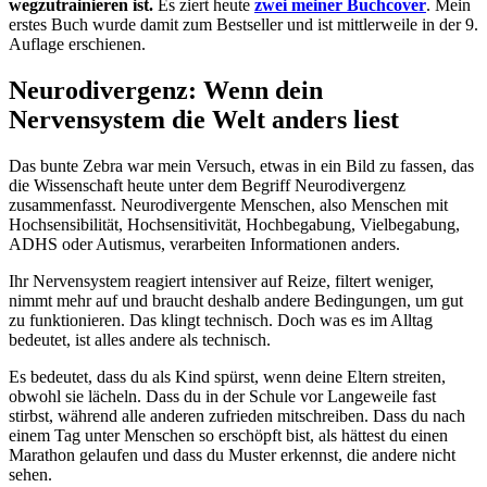
wegzutrainieren ist.
Es ziert heute
zwei meiner Buchcover
. Mein
erstes Buch wurde damit zum Bestseller und ist mittlerweile in der 9.
Auflage erschienen.
Neurodivergenz: Wenn dein
Nervensystem die Welt anders liest
Das bunte Zebra war mein Versuch, etwas in ein Bild zu fassen, das
die Wissenschaft heute unter dem Begriff Neurodivergenz
zusammenfasst. Neurodivergente Menschen, also Menschen mit
Hochsensibilität, Hochsensitivität, Hochbegabung, Vielbegabung,
ADHS oder Autismus, verarbeiten Informationen anders.
Ihr Nervensystem reagiert intensiver auf Reize, filtert weniger,
nimmt mehr auf und braucht deshalb andere Bedingungen, um gut
zu funktionieren. Das klingt technisch. Doch was es im Alltag
bedeutet, ist alles andere als technisch.
Es bedeutet, dass du als Kind spürst, wenn deine Eltern streiten,
obwohl sie lächeln. Dass du in der Schule vor Langeweile fast
stirbst, während alle anderen zufrieden mitschreiben. Dass du nach
einem Tag unter Menschen so erschöpft bist, als hättest du einen
Marathon gelaufen und dass du Muster erkennst, die andere nicht
sehen.