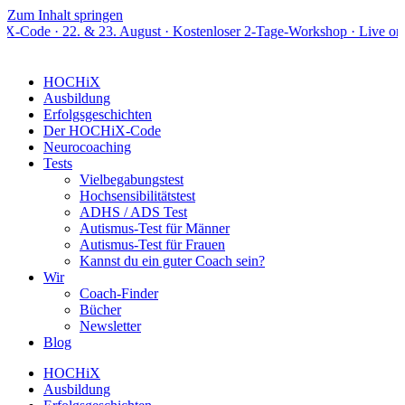
Zum Inhalt springen
. & 23. August · Kostenloser 2-Tage-Workshop · Live online
HOCHiX
Ausbildung
Erfolgsgeschichten
Der HOCHiX-Code
Neurocoaching
Tests
Vielbegabungstest
Hochsensibilitätstest
ADHS / ADS Test
Autismus-Test für Männer
Autismus-Test für Frauen
Kannst du ein guter Coach sein?
Wir
Coach-Finder
Bücher
Newsletter
Blog
HOCHiX
Ausbildung