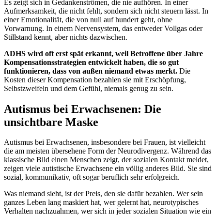
Es zeigt sich in Gedankenströmen, die nie aufhören. In einer
Aufmerksamkeit, die nicht fehlt, sondern sich nicht steuern lässt. In
einer Emotionalität, die von null auf hundert geht, ohne
Vorwarnung. In einem Nervensystem, das entweder Vollgas oder
Stillstand kennt, aber nichts dazwischen.
ADHS wird oft erst spät erkannt, weil Betroffene über Jahre
Kompensationsstrategien entwickelt haben, die so gut
funktionieren, dass von außen niemand etwas merkt.
Die
Kosten dieser Kompensation bezahlen sie mit Erschöpfung,
Selbstzweifeln und dem Gefühl, niemals genug zu sein.
Autismus bei Erwachsenen: Die
unsichtbare Maske
Autismus bei Erwachsenen, insbesondere bei Frauen, ist vielleicht
die am meisten übersehene Form der Neurodivergenz. Während das
klassische Bild einen Menschen zeigt, der sozialen Kontakt meidet,
zeigen viele autistische Erwachsene ein völlig anderes Bild. Sie sind
sozial, kommunikativ, oft sogar beruflich sehr erfolgreich.
Was niemand sieht, ist der Preis, den sie dafür bezahlen. Wer sein
ganzes Leben lang maskiert hat, wer gelernt hat, neurotypisches
Verhalten nachzuahmen, wer sich in jeder sozialen Situation wie ein