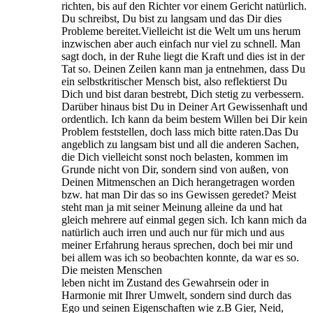
richten, bis auf den Richter vor einem Gericht natürlich.
Du schreibst, Du bist zu langsam und das Dir dies
Probleme bereitet.Vielleicht ist die Welt um uns herum
inzwischen aber auch einfach nur viel zu schnell. Man
sagt doch, in der Ruhe liegt die Kraft und dies ist in der
Tat so. Deinen Zeilen kann man ja entnehmen, dass Du
ein selbstkritischer Mensch bist, also reflektierst Du
Dich und bist daran bestrebt, Dich stetig zu verbessern.
Darüber hinaus bist Du in Deiner Art Gewissenhaft und
ordentlich. Ich kann da beim bestem Willen bei Dir kein
Problem feststellen, doch lass mich bitte raten.Das Du
angeblich zu langsam bist und all die anderen Sachen,
die Dich vielleicht sonst noch belasten, kommen im
Grunde nicht von Dir, sondern sind von außen, von
Deinen Mitmenschen an Dich herangetragen worden
bzw. hat man Dir das so ins Gewissen geredet? Meist
steht man ja mit seiner Meinung alleine da und hat
gleich mehrere auf einmal gegen sich. Ich kann mich da
natürlich auch irren und auch nur für mich und aus
meiner Erfahrung heraus sprechen, doch bei mir und
bei allem was ich so beobachten konnte, da war es so.
Die meisten Menschen
leben nicht im Zustand des Gewahrsein oder in
Harmonie mit Ihrer Umwelt, sondern sind durch das
Ego und seinen Eigenschaften wie z.B Gier, Neid,