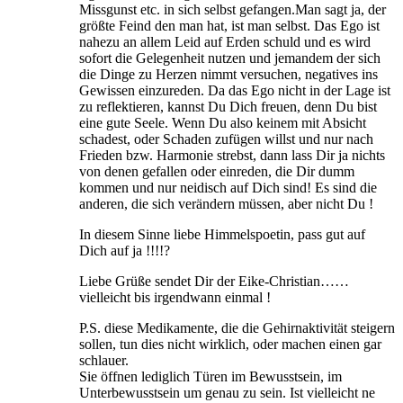
Missgunst etc. in sich selbst gefangen.Man sagt ja, der
größte Feind den man hat, ist man selbst. Das Ego ist
nahezu an allem Leid auf Erden schuld und es wird
sofort die Gelegenheit nutzen und jemandem der sich
die Dinge zu Herzen nimmt versuchen, negatives ins
Gewissen einzureden. Da das Ego nicht in der Lage ist
zu reflektieren, kannst Du Dich freuen, denn Du bist
eine gute Seele. Wenn Du also keinem mit Absicht
schadest, oder Schaden zufügen willst und nur nach
Frieden bzw. Harmonie strebst, dann lass Dir ja nichts
von denen gefallen oder einreden, die Dir dumm
kommen und nur neidisch auf Dich sind! Es sind die
anderen, die sich verändern müssen, aber nicht Du !
In diesem Sinne liebe Himmelspoetin, pass gut auf
Dich auf ja !!!!?
Liebe Grüße sendet Dir der Eike-Christian……
vielleicht bis irgendwann einmal !
P.S. diese Medikamente, die die Gehirnaktivität steigern
sollen, tun dies nicht wirklich, oder machen einen gar
schlauer.
Sie öffnen lediglich Türen im Bewusstsein, im
Unterbewusstsein um genau zu sein. Ist vielleicht ne