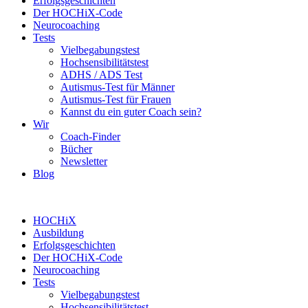
Erfolgsgeschichten
Der HOCHiX-Code
Neurocoaching
Tests
Vielbegabungstest
Hochsensibilitätstest
ADHS / ADS Test
Autismus-Test für Männer
Autismus-Test für Frauen
Kannst du ein guter Coach sein?
Wir
Coach-Finder
Bücher
Newsletter
Blog
HOCHiX
Ausbildung
Erfolgsgeschichten
Der HOCHiX-Code
Neurocoaching
Tests
Vielbegabungstest
Hochsensibilitätstest