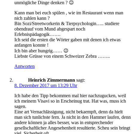
unmögliche Dinge denken ? 😉
Kann man bei euch spülen , wie im Restaurant wenn man
nich zahlen kann ?
Bin Sozi/Streetworkerin & Tierpsychologin….. studiere
obendrauf vom Mund abgespart noch
Erlebnispädagogik…….
Ich seid die ersten die Wörter gaben mit denen ich etwas
anfangen konnte !
Ich bin aber hungrig…… 😉
Liebste Grüsse von einem Schweizer Zebra ……..
Antworten
Heinrich Zimmermann
sagt:
8. Dezember 2017 um 13:29 Uhr
Ich habe den Tipp bekommen mal hier nachzugucken, weil
ich meinem Visavi so in Erscheinug trat. Hat was, muss ich
sagen.
Eine art Vernachlässigung, nicht bekaempft, denn da hielt
man sich tunlichste fern. Ja nicht in den Hammer laufen, denn
andere können ja alles besser, was in entsprechender
gesellschaftlicher Angesehenheit resultierte. Scheu sein bringt
viel, Sicherheit oft.