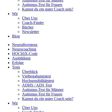
Autismus-Test für Männer
Autismus-Test für Frauen
Kannst du ein guter Coach sein?
Wir
Über Uns
Coach-Finder
Bücher
Newsletter
Blog
Neurodivergenz
Neurocoaching
HOCHiX-Code
Ausbildung
Erfolge
Tests
Überblick
Vielbegabungstest
Hochsensibilitätstest
ADHS / ADS Test
Autismus-Test für Männer
Autismus-Test für Frauen
Kannst du ein guter Coach sein?
Wir
Über Uns