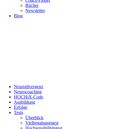
Coach-Finder
Bücher
Newsletter
Blog
Neurodivergenz
Neurocoaching
HOCHiX-Code
Ausbildung
Erfolge
Tests
Überblick
Vielbegabungstest
Hochsensibilitätstest