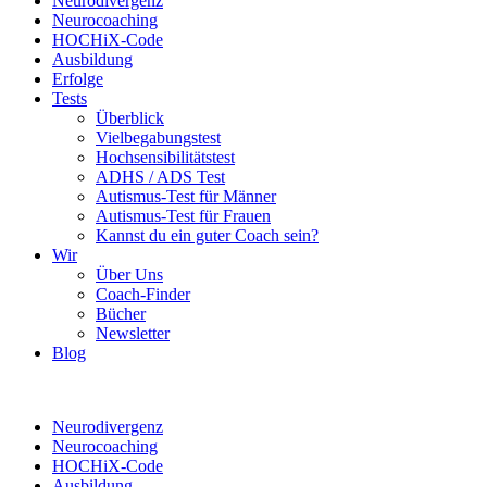
Neurodivergenz
Neurocoaching
HOCHiX-Code
Ausbildung
Erfolge
Tests
Überblick
Vielbegabungstest
Hochsensibilitätstest
ADHS / ADS Test
Autismus-Test für Männer
Autismus-Test für Frauen
Kannst du ein guter Coach sein?
Wir
Über Uns
Coach-Finder
Bücher
Newsletter
Blog
Neurodivergenz
Neurocoaching
HOCHiX-Code
Ausbildung