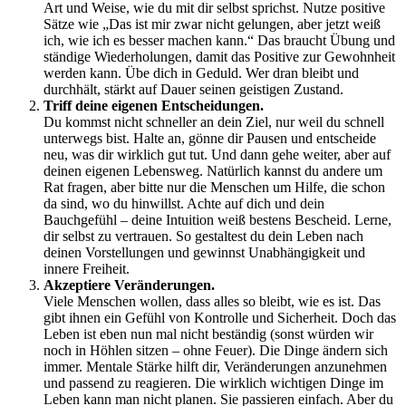
Art und Weise, wie du mit dir selbst sprichst. Nutze positive
Sätze wie „Das ist mir zwar nicht gelungen, aber jetzt weiß
ich, wie ich es besser machen kann.“ Das braucht Übung und
ständige Wiederholungen, damit das Positive zur Gewohnheit
werden kann. Übe dich in Geduld. Wer dran bleibt und
durchhält, stärkt auf Dauer seinen geistigen Zustand.
Triff deine eigenen Entscheidungen.
Du kommst nicht schneller an dein Ziel, nur weil du schnell
unterwegs bist. Halte an, gönne dir Pausen und entscheide
neu, was dir wirklich gut tut. Und dann gehe weiter, aber auf
deinen eigenen Lebensweg. Natürlich kannst du andere um
Rat fragen, aber bitte nur die Menschen um Hilfe, die schon
da sind, wo du hinwillst. Achte auf dich und dein
Bauchgefühl – deine Intuition weiß bestens Bescheid. Lerne,
dir selbst zu vertrauen. So gestaltest du dein Leben nach
deinen Vorstellungen und gewinnst Unabhängigkeit und
innere Freiheit.
Akzeptiere Veränderungen.
Viele Menschen wollen, dass alles so bleibt, wie es ist. Das
gibt ihnen ein Gefühl von Kontrolle und Sicherheit. Doch das
Leben ist eben nun mal nicht beständig (sonst würden wir
noch in Höhlen sitzen – ohne Feuer). Die Dinge ändern sich
immer. Mentale Stärke hilft dir, Veränderungen anzunehmen
und passend zu reagieren. Die wirklich wichtigen Dinge im
Leben kann man nicht planen. Sie passieren einfach. Aber du