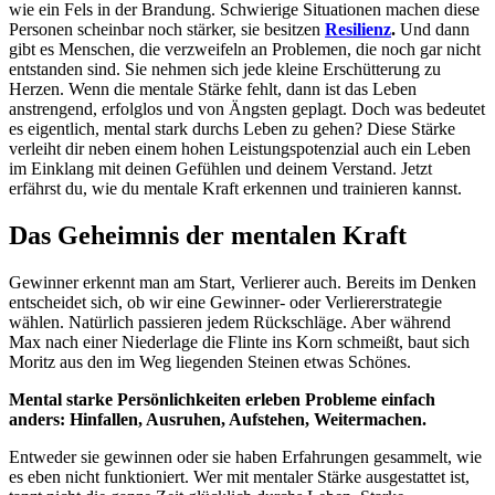
wie ein Fels in der Brandung. Schwierige Situationen machen diese
Personen scheinbar noch stärker, sie besitzen
Resilienz
.
Und dann
gibt es Menschen, die verzweifeln an Problemen, die noch gar nicht
entstanden sind. Sie nehmen sich jede kleine Erschütterung zu
Herzen. Wenn die mentale Stärke fehlt, dann ist das Leben
anstrengend, erfolglos und von Ängsten geplagt. Doch was bedeutet
es eigentlich, mental stark durchs Leben zu gehen? Diese Stärke
verleiht dir neben einem hohen Leistungspotenzial auch ein Leben
im Einklang mit deinen Gefühlen und deinem Verstand. Jetzt
erfährst du, wie du mentale Kraft erkennen und trainieren kannst.
Das Geheimnis der mentalen Kraft
Gewinner erkennt man am Start, Verlierer auch. Bereits im Denken
entscheidet sich, ob wir eine Gewinner- oder Verliererstrategie
wählen. Natürlich passieren jedem Rückschläge. Aber während
Max nach einer Niederlage die Flinte ins Korn schmeißt, baut sich
Moritz aus den im Weg liegenden Steinen etwas Schönes.
Mental starke Persönlichkeiten erleben Probleme einfach
anders: Hinfallen, Ausruhen, Aufstehen, Weitermachen.
Entweder sie gewinnen oder sie haben Erfahrungen gesammelt, wie
es eben nicht funktioniert. Wer mit mentaler Stärke ausgestattet ist,