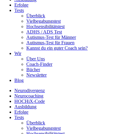
Erfolge
Tests
Überblick
Vielbegabungstest
Hochsensibilitätstest
ADHS / ADS Test
Autismus-Test für Männer
Autismus-Test für Frauen
Kannst du ein guter Coach sein?
Wir
Über Uns
Coach-Finder
Bücher
Newsletter
Blog
Neurodivergenz
Neurocoaching
HOCHiX-Code
Ausbildung
Erfolge
Tests
Überblick
Vielbegabungstest
Hochsensibilitätstest