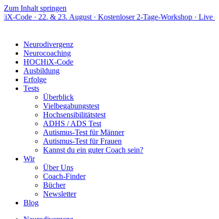
Zum Inhalt springen
22. & 23. August · Kostenloser 2-Tage-Workshop · Live online
Neurodivergenz
Neurocoaching
HOCHiX-Code
Ausbildung
Erfolge
Tests
Überblick
Vielbegabungstest
Hochsensibilitätstest
ADHS / ADS Test
Autismus-Test für Männer
Autismus-Test für Frauen
Kannst du ein guter Coach sein?
Wir
Über Uns
Coach-Finder
Bücher
Newsletter
Blog