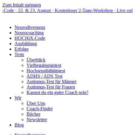
Zum Inhalt springen
& 23. August · Kostenloser 2-Tage-Workshop · Live online
Neurodivergenz
Neurocoaching
HOCHiX-Code
Ausbildung
Erfolge
Tests
Überblick
Vielbegabungstest
Hochsensibilitätstest
ADHS / ADS Test
Autismus-Test für Männer
Autismus-Test für Frauen
Kannst du ein guter Coach sein?
Wir
Über Uns
Coach-Finder
Bücher
Newsletter
Blog