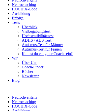
Neurodivergenz
Neurocoaching
HOCHiX-Code
Ausbildung
Erfolge
Tests
Überblick
Vielbegabungstest
Hochsensibilitätstest
ADHS / ADS Test
Autismus-Test für Männer
Autismus-Test für Frauen
Kannst du ein guter Coach sein?
Wir
Über Uns
Coach-Finder
Bücher
Newsletter
Blog
Neurodivergenz
Neurocoaching
HOCHiX-Code
Ausbildung