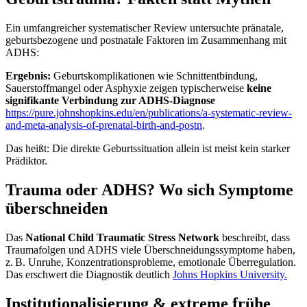
Ein umfangreicher systematischer Review untersuchte pränatale,
geburtsbezogene und postnatale Faktoren im Zusammenhang mit
ADHS:
Ergebnis:
Geburtskomplikationen wie Schnittentbindung,
Sauerstoffmangel oder Asphyxie zeigen typischerweise
keine
signifikante Verbindung zur ADHS-Diagnose
https://pure.johnshopkins.edu/en/publications/a-systematic-review-
and-meta-analysis-of-prenatal-birth-and-postn
.
Das heißt: Die direkte Geburtssituation allein ist meist kein starker
Prädiktor.
Trauma oder ADHS? Wo sich Symptome
überschneiden
Das
National Child Traumatic Stress Network
beschreibt, dass
Traumafolgen und ADHS viele Überschneidungssymptome haben,
z. B. Unruhe, Konzentrationsprobleme, emotionale Überregulation.
Das erschwert die Diagnostik deutlich
Johns Hopkins University.
Institutionalisierung & extreme frühe