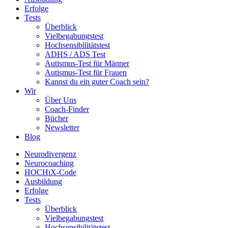
Erfolge
Tests
Überblick
Vielbegabungstest
Hochsensibilitätstest
ADHS / ADS Test
Autismus-Test für Männer
Autismus-Test für Frauen
Kannst du ein guter Coach sein?
Wir
Über Uns
Coach-Finder
Bücher
Newsletter
Blog
Neurodivergenz
Neurocoaching
HOCHiX-Code
Ausbildung
Erfolge
Tests
Überblick
Vielbegabungstest
Hochsensibilitätstest