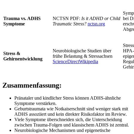
Symp
Trauma vs. ADHS
NCTSN PDF:
Is it ADHD or Child
bei D
Symptome
Traumatic Stress?
nctsn.org
ersch
Abgr
Stres
Neurobiologische Studien über
HPA‑
Stress &
frühe Belastung & Stressachsen
epige
Gehirnentwicklung
ScienceDirect
Wikipedia
Regul
Gehir
Zusammenfassung:
Pränataler und kindlicher Stress können ADHS‑ähnliche
Symptome verstärken.
Geburtstraumata wie Notkaiserschnitt sind weniger stark mit
ADHS assoziiert und kein direkter Risikofaktor im Review.
Viele Symptome überschneiden sich, die Unterscheidung
zwischen Trauma-Folgen und klassischem ADHS ist zentral.
Neurobiologische Mechanismen und epigenetische