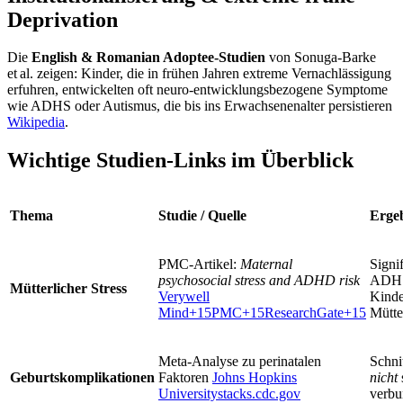
Deprivation
Die
English & Romanian Adoptee-Studien
von Sonuga‑Barke
et al. zeigen: Kinder, die in frühen Jahren extreme Vernachlässigung
erfuhren, entwickelten oft neuro‑entwicklungsbezogene Symptome
wie ADHS oder Autismus, die bis ins Erwachsenenalter persistieren
Wikipedia
.
Wichtige Studien‑Links im Überblick
Thema
Studie / Quelle
Erge
PMC-Artikel:
Maternal
Signi
psychosocial stress and ADHD risk
ADHS
Mütterlicher Stress
Verywell
Kinde
Mind+15PMC+15ResearchGate+15
Mütte
Meta‑Analyse zu perinatalen
Schni
Geburtskomplikationen
Faktoren
Johns Hopkins
nicht
University
stacks.cdc.gov
verb