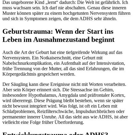
Das ungeborene Kind „lernt“ dadurch: Die Welt ist gefährlich. Ich
muss wachsam sein. Ich darf nie abschalten. Genau diese inneren
Muster können später zu einem hochgetunten Nervensystem führen
und sich in Symptomen zeigen, die dem ADHS sehr ähneln.
Geburtstrauma: Wenn der Start ins
Leben im Ausnahmezustand beginnt
Auch die Art der Geburt hat eine tiefgreifende Wirkung auf das
Nervensystem. Ein Notkaiserschnitt, eine Geburt mit
Nabelschnurkomplikation, ein Aufenthalt auf der Intensivstation,
frühe Trennung von der Mutter, all das sind Erfahrungen, die im
Körpergedächtnis gespeichert werden.
Der Säugling kann diese Ereignisse nicht mit Worten verarbeiten.
Aber sein Körper erinnert sich. Die Stressachse im Gehirn,
insbesondere Hypothalamus, Amygdala und präfrontaler Kortex,
wird übererregt. Diese Prägung bleibt bestehen, wenn sie später
nicht bewusst integriert wird. Was folgt, ist oft ein Leben mit
Schlafproblemen, Reizfilterschwäche, Impulsdurchbrüchen oder
permanenter innerer Unruhe. All das sieht aus wie ADHS, ist aber
vielleicht eine Folge früher Überforderung.