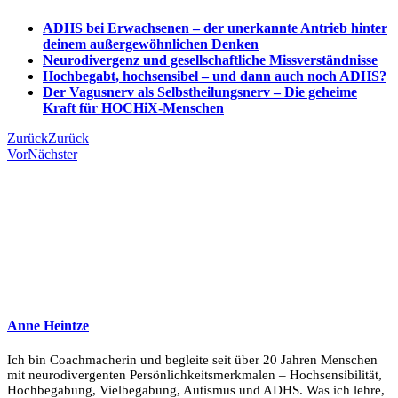
ADHS bei Erwachsenen – der unerkannte Antrieb hinter
deinem außergewöhnlichen Denken
Neurodivergenz und gesellschaftliche Missverständnisse
Hochbegabt, hochsensibel – und dann auch noch ADHS?
Der Vagusnerv als Selbstheilungsnerv – Die geheime
Kraft für HOCHiX-Menschen
Zurück
Zurück
Vor
Nächster
Anne Heintze
Ich bin Coachmacherin und begleite seit über 20 Jahren Menschen
mit neurodivergenten Persönlichkeitsmerkmalen – Hochsensibilität,
Hochbegabung, Vielbegabung, Autismus und ADHS. Was ich lehre,