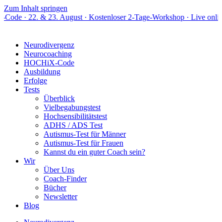
Zum Inhalt springen
 & 23. August · Kostenloser 2-Tage-Workshop · Live online
Neurodivergenz
Neurocoaching
HOCHiX-Code
Ausbildung
Erfolge
Tests
Überblick
Vielbegabungstest
Hochsensibilitätstest
ADHS / ADS Test
Autismus-Test für Männer
Autismus-Test für Frauen
Kannst du ein guter Coach sein?
Wir
Über Uns
Coach-Finder
Bücher
Newsletter
Blog