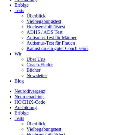
Erfolge
Tests
Überblick
Vielbegabungstest
Hochsensibilitätstest
ADHS / ADS Test
Autismus-Test für Männer
Autismus-Test für Frauen
Kannst du ein guter Coach sein?
Wir
Über Uns
Coach-Finder
Bücher
Newsletter
Blog
Neurodivergenz
Neurocoaching
HOCHiX-Code
Ausbildung
Erfolge
Tests
Überblick
Vielbegabungstest
Hochsensibilitätstest