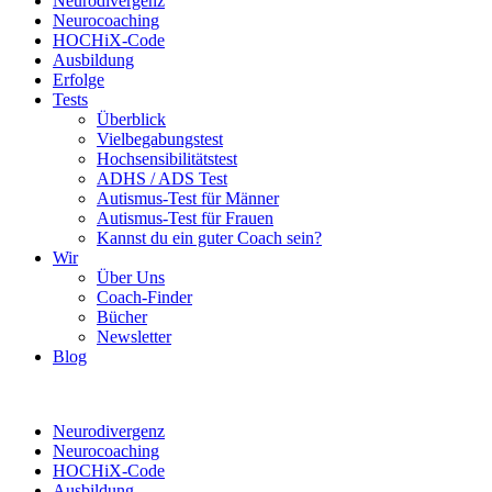
Neurodivergenz
Neurocoaching
HOCHiX-Code
Ausbildung
Erfolge
Tests
Überblick
Vielbegabungstest
Hochsensibilitätstest
ADHS / ADS Test
Autismus-Test für Männer
Autismus-Test für Frauen
Kannst du ein guter Coach sein?
Wir
Über Uns
Coach-Finder
Bücher
Newsletter
Blog
Neurodivergenz
Neurocoaching
HOCHiX-Code
Ausbildung