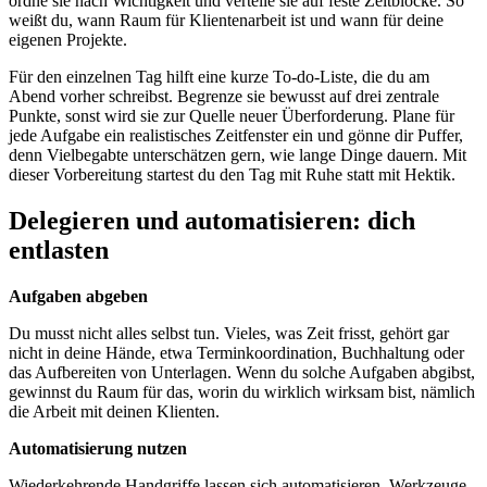
ordne sie nach Wichtigkeit und verteile sie auf feste Zeitblöcke. So
weißt du, wann Raum für Klientenarbeit ist und wann für deine
eigenen Projekte.
Für den einzelnen Tag hilft eine kurze To-do-Liste, die du am
Abend vorher schreibst. Begrenze sie bewusst auf drei zentrale
Punkte, sonst wird sie zur Quelle neuer Überforderung. Plane für
jede Aufgabe ein realistisches Zeitfenster ein und gönne dir Puffer,
denn Vielbegabte unterschätzen gern, wie lange Dinge dauern. Mit
dieser Vorbereitung startest du den Tag mit Ruhe statt mit Hektik.
Delegieren und automatisieren: dich
entlasten
Aufgaben abgeben
Du musst nicht alles selbst tun. Vieles, was Zeit frisst, gehört gar
nicht in deine Hände, etwa Terminkoordination, Buchhaltung oder
das Aufbereiten von Unterlagen. Wenn du solche Aufgaben abgibst,
gewinnst du Raum für das, worin du wirklich wirksam bist, nämlich
die Arbeit mit deinen Klienten.
Automatisierung nutzen
Wiederkehrende Handgriffe lassen sich automatisieren. Werkzeuge