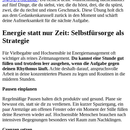
auf fünf Dinge, die du siehst, vier, die du hörst, drei, die du spürst,
zwei, die du riechst und einen Geschmack. Diese Übung holt dich
aus dem Gedankenkarussell zurück in den Moment und schärft
deine Aufmerksamkeit für die nächste Aufgabe.
Energie statt nur Zeit: Selbstfürsorge als
Strategie
Für Vielbegabte und Hochsensible ist Energiemanagement oft
wichtiger als reines Zeitmanagement.
Du kannst eine Stunde gut
füllen und trotzdem leer ausgehen, wenn die Aufgabe gegen
deinen Rhythmus läuft.
Achte deshalb darauf, anspruchsvolle
Arbeit in deine konzentrierten Phasen zu legen und Routinen in die
müderen Stunden.
Pausen einplanen
Regelmäßige Pausen halten dich produktiv und gesund. Plane sie
bewusst ein, statt sie dir zu verdienen. Ein kurzer Spaziergang, ein
paar Atemzüge am offenen Fenster oder ein Moment der Stille füllen
deine Reserven wieder auf. Hochsensible Menschen brauchen nach
intensiven Begegnungen besonders viel Raum zum Nachklingen.
Grenzen setzen