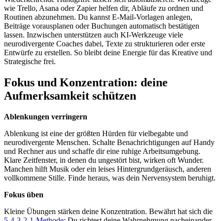
wie Trello, Asana oder Zapier helfen dir, Abläufe zu ordnen und
Routinen abzunehmen. Du kannst E-Mail-Vorlagen anlegen,
Beiträge vorausplanen oder Buchungen automatisch bestätigen
lassen. Inzwischen unterstützen auch KI-Werkzeuge viele
neurodivergente Coaches dabei, Texte zu strukturieren oder erste
Entwürfe zu erstellen. So bleibt deine Energie für das Kreative und
Strategische frei.
Fokus und Konzentration: deine
Aufmerksamkeit schützen
Ablenkungen verringern
Ablenkung ist eine der größten Hürden für vielbegabte und
neurodivergente Menschen. Schalte Benachrichtigungen auf Handy
und Rechner aus und schaffe dir eine ruhige Arbeitsumgebung.
Klare Zeitfenster, in denen du ungestört bist, wirken oft Wunder.
Manchen hilft Musik oder ein leises Hintergrundgeräusch, anderen
vollkommene Stille. Finde heraus, was dein Nervensystem beruhigt.
Fokus üben
Kleine Übungen stärken deine Konzentration. Bewährt hat sich die
5-4-3-2-1-Methode
: Du richtest deine Wahrnehmung nacheinander