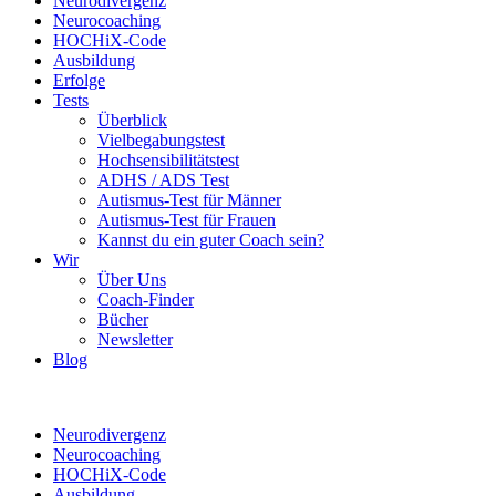
Neurodivergenz
Neurocoaching
HOCHiX-Code
Ausbildung
Erfolge
Tests
Überblick
Vielbegabungstest
Hochsensibilitätstest
ADHS / ADS Test
Autismus-Test für Männer
Autismus-Test für Frauen
Kannst du ein guter Coach sein?
Wir
Über Uns
Coach-Finder
Bücher
Newsletter
Blog
Neurodivergenz
Neurocoaching
HOCHiX-Code
Ausbildung