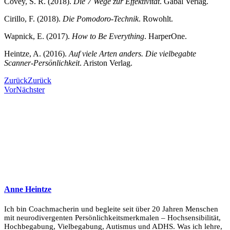
Covey, S. R. (2018).
Die 7 Wege zur Effektivität
. Gabal Verlag.
Cirillo, F. (2018).
Die Pomodoro-Technik
. Rowohlt.
Wapnick, E. (2017).
How to Be Everything
. HarperOne.
Heintze, A. (2016).
Auf viele Arten anders. Die vielbegabte
Scanner-Persönlichkeit
. Ariston Verlag.
Zurück
Zurück
Vor
Nächster
Anne Heintze
Ich bin Coachmacherin und begleite seit über 20 Jahren Menschen
mit neurodivergenten Persönlichkeitsmerkmalen – Hochsensibilität,
Hochbegabung, Vielbegabung, Autismus und ADHS. Was ich lehre,