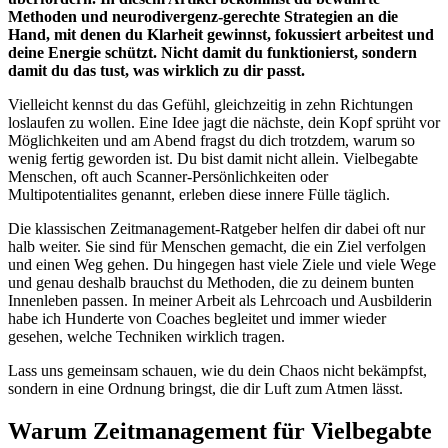
Methoden und neurodivergenz-gerechte Strategien an die
Hand, mit denen du Klarheit gewinnst, fokussiert arbeitest und
deine Energie schützt. Nicht damit du funktionierst, sondern
damit du das tust, was wirklich zu dir passt.
Vielleicht kennst du das Gefühl, gleichzeitig in zehn Richtungen
loslaufen zu wollen. Eine Idee jagt die nächste, dein Kopf sprüht vor
Möglichkeiten und am Abend fragst du dich trotzdem, warum so
wenig fertig geworden ist. Du bist damit nicht allein. Vielbegabte
Menschen, oft auch Scanner-Persönlichkeiten oder
Multipotentialites genannt, erleben diese innere Fülle täglich.
Die klassischen Zeitmanagement-Ratgeber helfen dir dabei oft nur
halb weiter. Sie sind für Menschen gemacht, die ein Ziel verfolgen
und einen Weg gehen. Du hingegen hast viele Ziele und viele Wege
und genau deshalb brauchst du Methoden, die zu deinem bunten
Innenleben passen. In meiner Arbeit als Lehrcoach und Ausbilderin
habe ich Hunderte von Coaches begleitet und immer wieder
gesehen, welche Techniken wirklich tragen.
Lass uns gemeinsam schauen, wie du dein Chaos nicht bekämpfst,
sondern in eine Ordnung bringst, die dir Luft zum Atmen lässt.
Warum Zeitmanagement für Vielbegabte