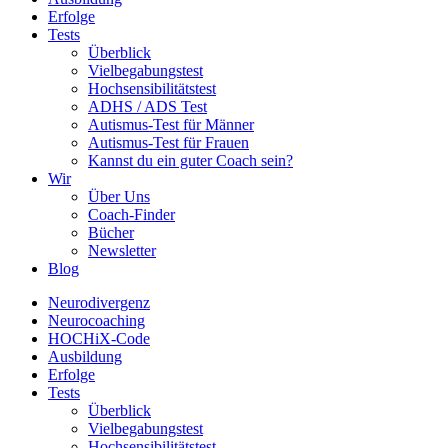
Erfolge
Tests
Überblick
Vielbegabungstest
Hochsensibilitätstest
ADHS / ADS Test
Autismus-Test für Männer
Autismus-Test für Frauen
Kannst du ein guter Coach sein?
Wir
Über Uns
Coach-Finder
Bücher
Newsletter
Blog
Neurodivergenz
Neurocoaching
HOCHiX-Code
Ausbildung
Erfolge
Tests
Überblick
Vielbegabungstest
Hochsensibilitätstest