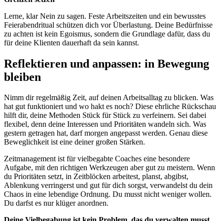
Lerne, klar Nein zu sagen. Feste Arbeitszeiten und ein bewusstes
Feierabendritual schützen dich vor Überlastung. Deine Bedürfnisse
zu achten ist kein Egoismus, sondern die Grundlage dafür, dass du
für deine Klienten dauerhaft da sein kannst.
Reflektieren und anpassen: in Bewegung
bleiben
Nimm dir regelmäßig Zeit, auf deinen Arbeitsalltag zu blicken. Was
hat gut funktioniert und wo hakt es noch? Diese ehrliche Rückschau
hilft dir, deine Methoden Stück für Stück zu verfeinern. Sei dabei
flexibel, denn deine Interessen und Prioritäten wandeln sich. Was
gestern getragen hat, darf morgen angepasst werden. Genau diese
Beweglichkeit ist eine deiner großen Stärken.
Zeitmanagement ist für vielbegabte Coaches eine besondere
Aufgabe, mit den richtigen Werkzeugen aber gut zu meistern. Wenn
du Prioritäten setzt, in Zeitblöcken arbeitest, planst, abgibst,
Ablenkung verringerst und gut für dich sorgst, verwandelst du dein
Chaos in eine lebendige Ordnung. Du musst nicht weniger wollen.
Du darfst es nur klüger anordnen.
Deine Vielbegabung ist kein Problem, das du verwalten musst,