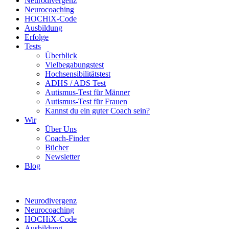
Neurodivergenz
Neurocoaching
HOCHiX-Code
Ausbildung
Erfolge
Tests
Überblick
Vielbegabungstest
Hochsensibilitätstest
ADHS / ADS Test
Autismus-Test für Männer
Autismus-Test für Frauen
Kannst du ein guter Coach sein?
Wir
Über Uns
Coach-Finder
Bücher
Newsletter
Blog
Neurodivergenz
Neurocoaching
HOCHiX-Code
Ausbildung