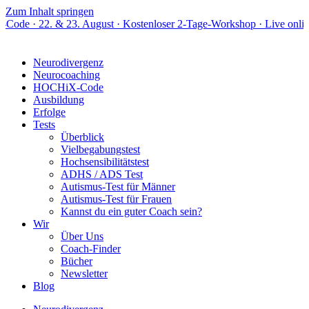
Zum Inhalt springen
23. August · Kostenloser 2-Tage-Workshop · Live online
Neurodivergenz
Neurocoaching
HOCHiX-Code
Ausbildung
Erfolge
Tests
Überblick
Vielbegabungstest
Hochsensibilitätstest
ADHS / ADS Test
Autismus-Test für Männer
Autismus-Test für Frauen
Kannst du ein guter Coach sein?
Wir
Über Uns
Coach-Finder
Bücher
Newsletter
Blog