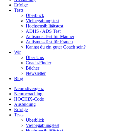
Erfolge
Tests
Überblick
Vielbegabungstest
Hochsensibilitätstest
ADHS / ADS Test
Autismus-Test für Männer
Autismus-Test für Frauen
Kannst du ein guter Coach sein?
Wir
Über Uns
Coach-Finder
Bücher
Newsletter
Blog
Neurodivergenz
Neurocoaching
HOCHiX-Code
Ausbildung
Erfolge
Tests
Überblick
Vielbegabungstest
Hochsensibilitätstest