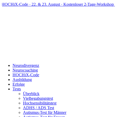
Zum
OCHiX-Code · 22. & 23. August · Kostenloser 2-Tage-Workshop · Li
Inhalt
springen
Neurodivergenz
Neurocoaching
HOCHiX-Code
Ausbildung
Erfolge
Tests
Überblick
Vielbegabungstest
Hochsensibilitätstest
ADHS / ADS Test
Autismus-Test für Männer