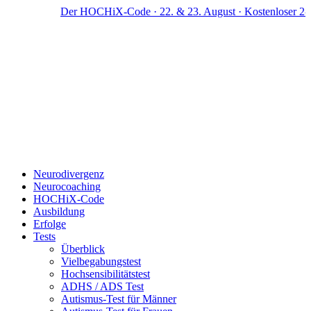
Zum
Der HOCHiX-Code · 22. & 23. August · Kostenloser 2-Tag
Inhalt
springen
Neurodivergenz
Neurocoaching
HOCHiX-Code
Ausbildung
Erfolge
Tests
Überblick
Vielbegabungstest
Hochsensibilitätstest
ADHS / ADS Test
Autismus-Test für Männer