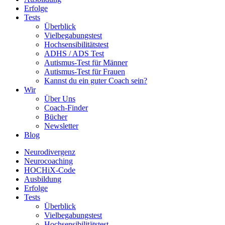
Erfolge
Tests
Überblick
Vielbegabungstest
Hochsensibilitätstest
ADHS / ADS Test
Autismus-Test für Männer
Autismus-Test für Frauen
Kannst du ein guter Coach sein?
Wir
Über Uns
Coach-Finder
Bücher
Newsletter
Blog
Neurodivergenz
Neurocoaching
HOCHiX-Code
Ausbildung
Erfolge
Tests
Überblick
Vielbegabungstest
Hochsensibilitätstest