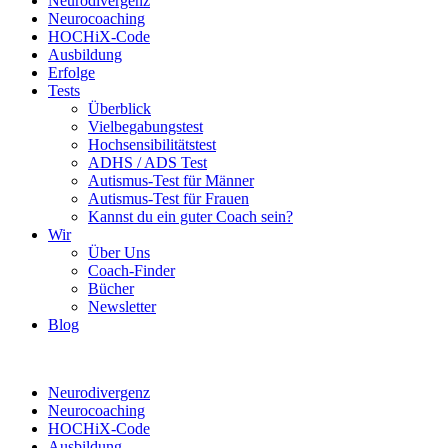
Neurodivergenz
Neurocoaching
HOCHiX-Code
Ausbildung
Erfolge
Tests
Überblick
Vielbegabungstest
Hochsensibilitätstest
ADHS / ADS Test
Autismus-Test für Männer
Autismus-Test für Frauen
Kannst du ein guter Coach sein?
Wir
Über Uns
Coach-Finder
Bücher
Newsletter
Blog
Neurodivergenz
Neurocoaching
HOCHiX-Code
Ausbildung