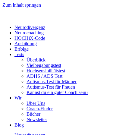
Zum Inhalt springen
Neurodivergenz
Neurocoaching
HOCHiX-Code
Ausbildung
Erfolge
Tests
Überblick
Vielbegabungstest
Hochsensibilitätstest
ADHS / ADS Test
Autismus-Test für Männer
Autismus-Test für Frauen
Kannst du ein guter Coach sein?
Wir
Über Uns
Coach-Finder
Bücher
Newsletter
Blog