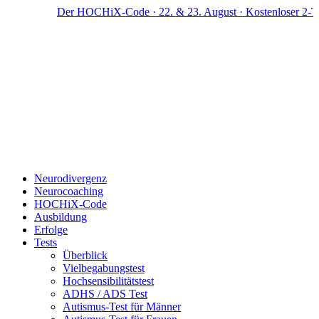
Zum
Der HOCHiX-Code · 22. & 23. August · Kostenloser 2-Tag
Inhalt
springen
Neurodivergenz
Neurocoaching
HOCHiX-Code
Ausbildung
Erfolge
Tests
Überblick
Vielbegabungstest
Hochsensibilitätstest
ADHS / ADS Test
Autismus-Test für Männer