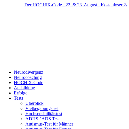
Zum
Der HOCHiX-Code · 22. & 23. August · Kostenloser 2-Tag
Inhalt
springen
Neurodivergenz
Neurocoaching
HOCHiX-Code
Ausbildung
Erfolge
Tests
Überblick
Vielbegabungstest
Hochsensibilitätstest
ADHS / ADS Test
Autismus-Test für Männer