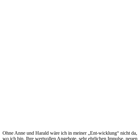
Ohne Anne und Harald wäre ich in meiner „Ent-wicklung“ nicht da,
wo ich bin. Ihre wertvollen Angebote, sehr ehrlichen Impulse, neuen