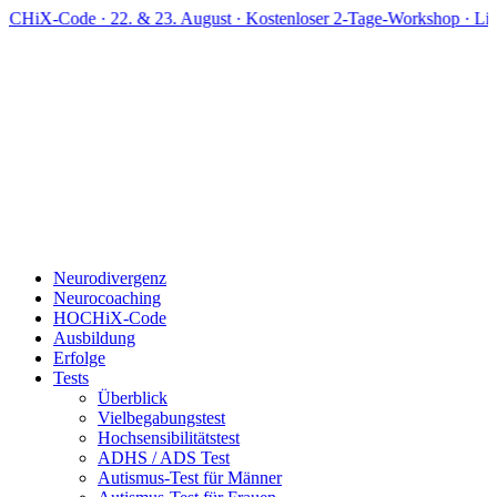
Zum
 · 22. & 23. August · Kostenloser 2-Tage-Workshop · Live online
Inhalt
springen
Neurodivergenz
Neurocoaching
HOCHiX-Code
Ausbildung
Erfolge
Tests
Überblick
Vielbegabungstest
Hochsensibilitätstest
ADHS / ADS Test
Autismus-Test für Männer