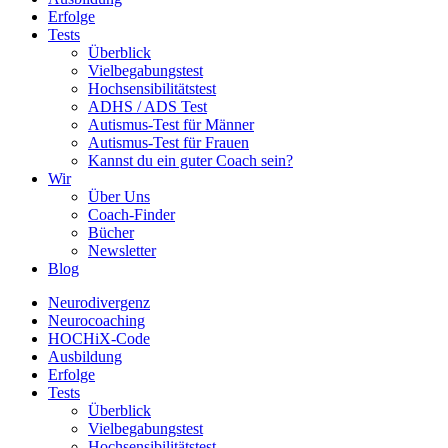
Erfolge
Tests
Überblick
Vielbegabungstest
Hochsensibilitätstest
ADHS / ADS Test
Autismus-Test für Männer
Autismus-Test für Frauen
Kannst du ein guter Coach sein?
Wir
Über Uns
Coach-Finder
Bücher
Newsletter
Blog
Neurodivergenz
Neurocoaching
HOCHiX-Code
Ausbildung
Erfolge
Tests
Überblick
Vielbegabungstest
Hochsensibilitätstest