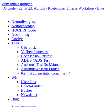
Zum Inhalt springen
22. & 23. August · Kostenloser 2-Tage-Workshop · Live online
Neurodivergenz
Neurocoaching
HOCHiX-Code
Ausbildung
Erfolge
Tests
Überblick
Vielbegabungstest
Hochsensibilitätstest
ADHS / ADS Test
Autismus-Test für Männer
Autismus-Test für Frauen
Kannst du ein guter Coach sein?
Wir
Über Uns
Coach-Finder
Bücher
Newsletter
Blog