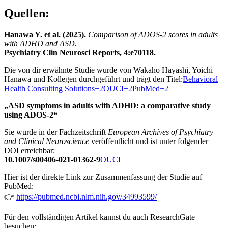
Quellen:
Hanawa Y. et al. (2025).
Comparison of ADOS-2 scores in adults
with ADHD and ASD.
Psychiatry Clin Neurosci Reports, 4:e70118.
Die von dir erwähnte Studie wurde von Wakaho Hayashi, Yoichi
Hanawa und Kollegen durchgeführt und trägt den Titel:
Behavioral
Health Consulting Solutions+2OUCI+2PubMed+2
„ASD symptoms in adults with ADHD: a comparative study
using ADOS-2“
Sie wurde in der Fachzeitschrift
European Archives of Psychiatry
and Clinical Neuroscience
veröffentlicht und ist unter folgender
DOI erreichbar:
10.1007/s00406-021-01362-9
OUCI
Hier ist der direkte Link zur Zusammenfassung der Studie auf
PubMed:
👉
https://pubmed.ncbi.nlm.nih.gov/34993599/
Für den vollständigen Artikel kannst du auch ResearchGate
besuchen: