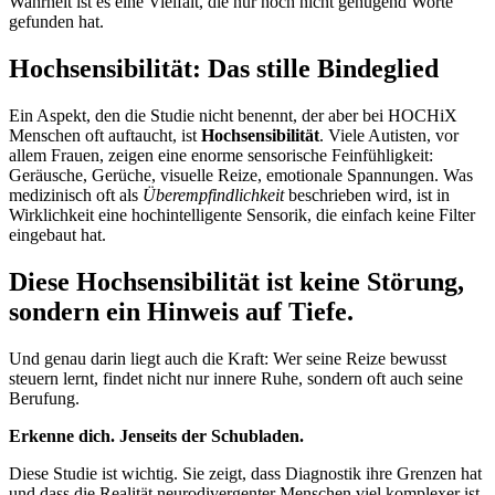
Wahrheit ist es eine Vielfalt, die nur noch nicht genügend Worte
gefunden hat.
Hochsensibilität: Das stille Bindeglied
Ein Aspekt, den die Studie nicht benennt, der aber bei HOCHiX
Menschen oft auftaucht, ist
Hochsensibilität
. Viele Autisten, vor
allem Frauen, zeigen eine enorme sensorische Feinfühligkeit:
Geräusche, Gerüche, visuelle Reize, emotionale Spannungen. Was
medizinisch oft als
Überempfindlichkeit
beschrieben wird, ist in
Wirklichkeit eine hochintelligente Sensorik, die einfach keine Filter
eingebaut hat.
Diese Hochsensibilität ist keine Störung,
sondern ein Hinweis auf Tiefe.
Und genau darin liegt auch die Kraft: Wer seine Reize bewusst
steuern lernt, findet nicht nur innere Ruhe, sondern oft auch seine
Berufung.
Erkenne dich. Jenseits der Schubladen.
Diese Studie ist wichtig. Sie zeigt, dass Diagnostik ihre Grenzen hat
und dass die Realität neurodivergenter Menschen viel komplexer ist