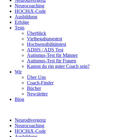
Neurodivergenz
Neurocoaching
HOCHiX-Code
Ausbildung
Erfolge
Tests
Überblick
Vielbegabungstest
Hochsensibilitätstest
ADHS / ADS Test
Autismus-Test für Männer
Autismus-Test für Frauen
Kannst du ein guter Coach sein?
Wir
Über Uns
Coach-Finder
Bücher
Newsletter
Blog
Neurodivergenz
Neurocoaching
HOCHiX-Code
Ausbildung