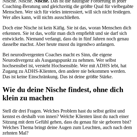
Nische. Nische.
Nische.
Das ist die häufigste Forderung in jeder
Coaching-Beratung und gleichzeitig die größte Qual für vielbegabte
Menschen. Wer sich für vieles interessiert, will sich nicht festlegen.
Wer alles kann, will nichts ausschließen.
Doch eine Nische ist kein Käfig. Sie ist das, woran Menschen dich
erkennen. Sie ist das, wofür man dich empfiehlt und sie darf sich
entwickeln. Niemand verlangt, dass du in fünf Jahren noch genau
dasselbe machst. Aber heute musst du irgendwo anfangen.
Bei neurodivergenten Coaches macht es Sinn, die eigene
Neurodivergenz als Ausgangspunkt zu nehmen. Wer selbst
hochsensibel ist, versteht Hochsensible. Wer mit ADHS lebt, hat
Zugang zu ADHS-Klienten, den andere nie bekommen werden.
Das ist keine Einschränkung. Das ist deine größte Stärke.
Wie du deine Nische findest, ohne dich
klein zu machen
Stell dir drei Fragen. Welches Problem hast du selbst gelöst und
kennst es deshalb von innen? Welche Klienten lässt du nach einer
Sitzung mit dem Gefühl gehen, dass du genau für sie geboren bist?
Welches Thema bringt deine Augen zum Leuchten, auch nach dem
zehnten Mal?