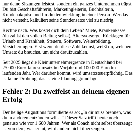
nur deine Sitzungen leistest, sondern ein ganzes Unternehmen trägst.
Du bist Geschäftsführerin, Marketingleiterin, Buchhalterin,
Kundenakquise und Produktentwicklung in einer Person. Wer das
nicht versteht, kalkuliert seine Stundensätze viel zu niedrig.
Rechne nach. Was kostet dich dein Leben? Miete, Krankenkasse
(du zahlst den vollen Beitrag selbst), Altersvorsorge, Rücklagen für
Urlaub und Krankheit, Steuern, Software, Weiterbildung,
Versicherungen. Erst wenn du diese Zahl kennst, weißt du, welchen
Umsatz du brauchst, um nicht draufzuzahlen.
Seit 2025 liegt die Kleinunternehmergrenze in Deutschland bei
25.000 Euro Jahresumsatz im Vorjahr und 100.000 Euro im
laufenden Jahr. Wer darüber kommt, wird umsatzsteuerpflichtig. Das
ist keine Drohung, das ist eine Planungsgrundlage.
Fehler 2: Du zweifelst an deinem eigenen
Erfolg
Der heilige Augustinus formulierte es so: „In dir muss brennen, was
du in anderen entzünden willst.“ Dieser Satz trifft heute noch
genauso wie vor 1.600 Jahren. Wer als Coach nicht selbst überzeugt
ist von dem, was er tut, wird andere nicht überzeugen.