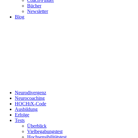
Coach-Finder
Bücher
Newsletter
Blog
Neurodivergenz
Neurocoaching
HOCHiX-Code
Ausbildung
Erfolge
Tests
Überblick
Vielbegabungstest
Hochsensibilitätstest