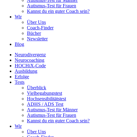
Autismus-Test für Männer
Autismus-Test für Frauen
Kannst du ein guter Coach sein?
Wir
Über Uns
Coach-Finder
Bücher
Newsletter
Blog
Neurodivergenz
Neurocoaching
HOCHiX-Code
Ausbildung
Erfolge
Tests
Überblick
Vielbegabungstest
Hochsensibilitätstest
ADHS / ADS Test
Autismus-Test für Männer
Autismus-Test für Frauen
Kannst du ein guter Coach sein?
Wir
Über Uns