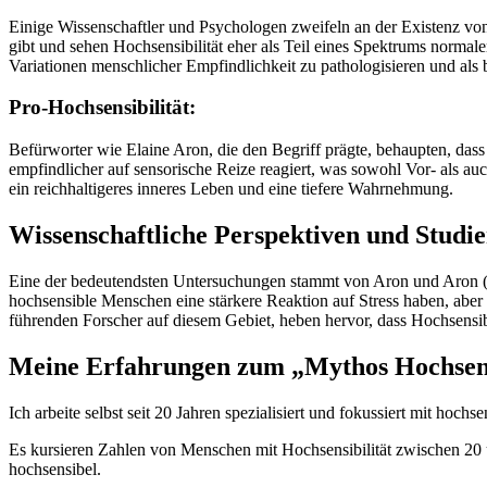
Einige Wissenschaftler und Psychologen zweifeln an der Existenz von
gibt und sehen Hochsensibilität eher als Teil eines Spektrums norma
Variationen menschlicher Empfindlichkeit zu pathologisieren und als
Pro-Hochsensibilität:
Befürworter wie Elaine Aron, die den Begriff prägte, behaupten, dass
empfindlicher auf sensorische Reize reagiert, was sowohl Vor- als a
ein reichhaltigeres inneres Leben und eine tiefere Wahrnehmung.
Wissenschaftliche Perspektiven und Studi
Eine der bedeutendsten Untersuchungen stammt von Aron und Aron (1997
hochsensible Menschen eine stärkere Reaktion auf Stress haben, aber 
führenden Forscher auf diesem Gebiet, heben hervor, dass Hochsensibi
Meine Erfahrungen zum „Mythos Hochsens
Ich arbeite selbst seit 20 Jahren spezialisiert und fokussiert mit hoc
Es kursieren Zahlen von Menschen mit Hochsensibilität zwischen 20 
hochsensibel.