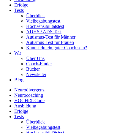
Erfolge
Tests
Überblick
Vielbegabungstest
Hochsensibilitätstest
ADHS / ADS Test
Autismus-Test für Männer
Autismus-Test für Frauen
Kannst du ein guter Coach sein?
Wir
Über Uns
Coach-Finder
Bücher
Newsletter
Blog
Neurodivergenz
Neurocoaching
HOCHiX-Code
Ausbildung
Erfolge
Tests
Überblick
Vielbegabungstest
Hochsensibilitätstest