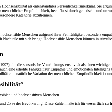
 Hochsensibilität als eigenständiges Persönlichkeitsmerkmal. Sie argu
ler menschlicher Empfindlichkeit, beeinflusst durch genetische und um
 besondere Kategorie abzutrennen.
 hochsensible Menschen aufgrund ihrer Feinfühligkeit besonders empath
uch Nachteile mit sich bringt. Hochsensible Menschen können in stimul
en
), die die sensorische Verarbeitungssensitivität als einen wichtigen 
auch eine erhöhte Fähigkeit zur Empathie und emotionalen Intelligenz 
lität eine natürliche Variation der menschlichen Empfindlichkeit ist u
ibilität“
hsensiblen und hochsensitiven Menschen.
und 25 % der Bevölkerung. Diese Zahlen halte ich für
wesentlich zu 