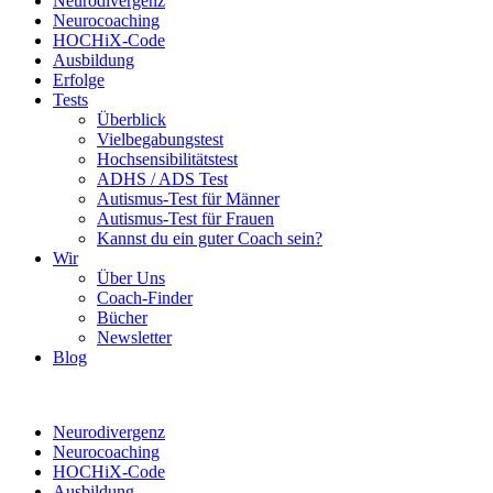
Neurodivergenz
Neurocoaching
HOCHiX-Code
Ausbildung
Erfolge
Tests
Überblick
Vielbegabungstest
Hochsensibilitätstest
ADHS / ADS Test
Autismus-Test für Männer
Autismus-Test für Frauen
Kannst du ein guter Coach sein?
Wir
Über Uns
Coach-Finder
Bücher
Newsletter
Blog
Neurodivergenz
Neurocoaching
HOCHiX-Code
Ausbildung