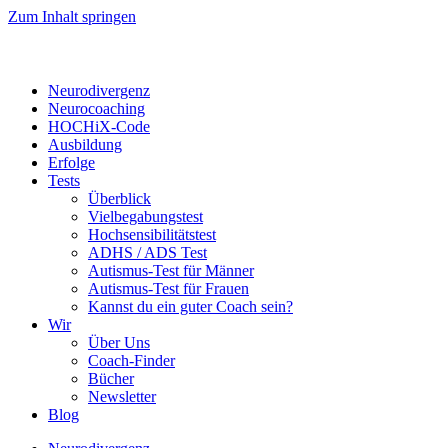
Zum Inhalt springen
Neurodivergenz
Neurocoaching
HOCHiX-Code
Ausbildung
Erfolge
Tests
Überblick
Vielbegabungstest
Hochsensibilitätstest
ADHS / ADS Test
Autismus-Test für Männer
Autismus-Test für Frauen
Kannst du ein guter Coach sein?
Wir
Über Uns
Coach-Finder
Bücher
Newsletter
Blog