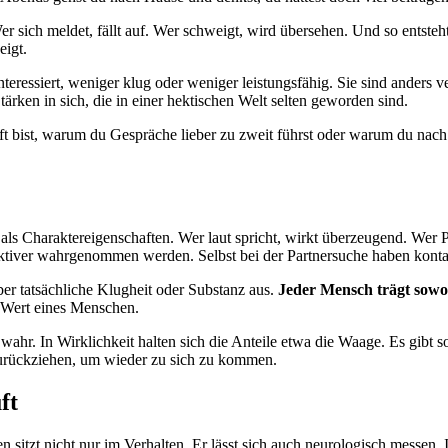
er sich meldet, fällt auf. Wer schweigt, wird übersehen. Und so entste
eigt.
eressiert, weniger klug oder weniger leistungsfähig. Sie sind anders 
rken in sich, die in einer hektischen Welt selten geworden sind.
t bist, warum du Gespräche lieber zu zweit führst oder warum du nach e
 als Charaktereigenschaften. Wer laut spricht, wirkt überzeugend. Wer Pa
aktiver wahrgenommen werden. Selbst bei der Partnersuche haben konta
ber tatsächliche Klugheit oder Substanz aus.
Jeder Mensch trägt sowohl
m Wert eines Menschen.
ahr. In Wirklichkeit halten sich die Anteile etwa die Waage. Es gibt s
 zurückziehen, um wieder zu sich zu kommen.
ft
 sitzt nicht nur im Verhalten. Er lässt sich auch neurologisch messen. 