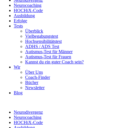
Neurodivergenz
Neurocoaching
HOCHiX-Code
Ausbildung
Erfolge
Tests
Überblick
Vielbegabungstest
Hochsensibilitätstest
ADHS / ADS Test
Autismus-Test für Männer
Autismus-Test für Frauen
Kannst du ein guter Coach sein?
Wir
Über Uns
Coach-Finder
Bücher
Newsletter
Blog
Neurodivergenz
Neurocoaching
HOCHiX-Code
Ausbildung