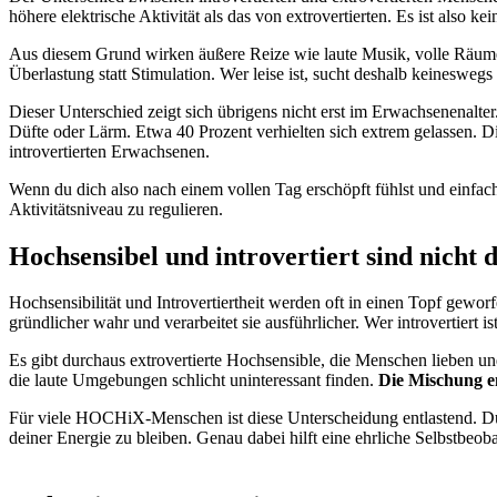
höhere elektrische Aktivität als das von extrovertierten. Es ist also k
Aus diesem Grund wirken äußere Reize wie laute Musik, volle Räume 
Überlastung statt Stimulation. Wer leise ist, sucht deshalb keineswegs
Dieser Unterschied zeigt sich übrigens nicht erst im Erwachsenenalt
Düfte oder Lärm. Etwa 40 Prozent verhielten sich extrem gelassen. 
introvertierten Erwachsenen.
Wenn du dich also nach einem vollen Tag erschöpft fühlst und einfach n
Aktivitätsniveau zu regulieren.
Hochsensibel und introvertiert sind nicht 
Hochsensibilität und Introvertiertheit werden oft in einen Topf gewor
gründlicher wahr und verarbeitet sie ausführlicher. Wer introvertiert i
Es gibt durchaus extrovertierte Hochsensible, die Menschen lieben u
die laute Umgebungen schlicht uninteressant finden.
Die Mischung en
Für viele HOCHiX-Menschen ist diese Unterscheidung entlastend. Du m
deiner Energie zu bleiben. Genau dabei hilft eine ehrliche Selbstbe