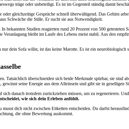
eineswegs träge oder unbeteiligt. Es ist im Gegenteil ständig damit beschä
oder gleichzeitige Gespräche schnell überwältigend. Das Gehirn arbei
 aus Schwäche die Stille. Er sucht sie aus Notwendigkeit.
er. In bekannten Studien reagierten rund 20 Prozent von 500 getestete
Die Veranlagung bleibt im Laufe des Lebens meist stabil. Aus den emp
ur dein Sofa willst, ist das keine Marotte. Es ist ein neurobiologisch 
dasselbe
fen. Tatsächlich überschneiden sich beide Merkmale spürbar, sie sind ab
st, gewinnt seine Energie aus dem Alleinsein und gibt sie in geselligen S
nd sich danach trotzdem zurückziehen müssen, um zu regenerieren. Und e
tscheidet, wie sich dein Erleben anfühlt.
usst dich nicht zwischen Etiketten entscheiden. Du darfst herausfind
obachtung, die ohne Bewertung auskommt.