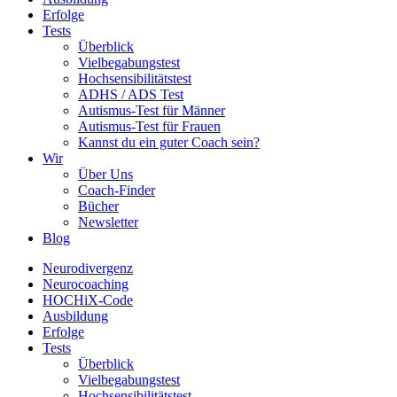
Erfolge
Tests
Überblick
Vielbegabungstest
Hochsensibilitätstest
ADHS / ADS Test
Autismus-Test für Männer
Autismus-Test für Frauen
Kannst du ein guter Coach sein?
Wir
Über Uns
Coach-Finder
Bücher
Newsletter
Blog
Neurodivergenz
Neurocoaching
HOCHiX-Code
Ausbildung
Erfolge
Tests
Überblick
Vielbegabungstest
Hochsensibilitätstest