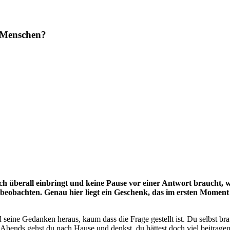
se Menschen?
ch überall einbringt und keine Pause vor einer Antwort braucht, w
eobachten. Genau hier liegt ein Geschenk, das im ersten Moment wi
seine Gedanken heraus, kaum dass die Frage gestellt ist. Du selbst br
Abends gehst du nach Hause und denkst, du hättest doch viel beitrage