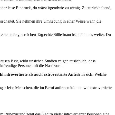
ht der leise Eindruck, du wärst irgendwie zu wenig. Zu zurückhaltend,
verschaltet. Sie nehmen ihre Umgebung in einer Weise wahr, die
inem ereignisreichen Tag echte Stille brauchst, dann lies weiter. Du
usen lässt, wirkt unsicher. Studien zeigen tatsächlich, dass
ktfreudige Personen oft die Nase vorn.
 introvertierte als auch extrovertierte Anteile in sich.
Welche
ogar leise Menschen, die im Beruf auftreten können wie extrovertierte
Im Ruhezustand zeigt das Gehirn vieler introvertierter Personen eine