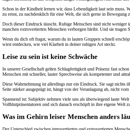
Schon in der Kindheit lernen wir, dass Lebendigkeit laut sein muss. W
zu ernst, zu nachdenklich für eine Welt, die sich gerne in Bewegung z
Doch dieser Eindruck täuscht. Ruhige Menschen sind nicht weniger int
manchen extrovertierten Menschen verborgen bleibt. Und sie tragen Stä
Wenn du dich oft fragst, warum du in lauten Gruppen schnell erschöpf
wirst entdecken, wie viel Klarheit in deiner ruhigen Art steckt.
Leise zu sein ist keine Schwäche
In unserer Gesellschaft gelten Schlagfertigkeit und Präsenz fast schon
Menschen mit schneller, lauter Sprechweise als kompetenter und attr
Diese Wahrnehmung ist allerdings nur ein Eindruck. Sie sagt nichts ü
Seite stärker ausgeprägt ist, hängt von der Veranlagung ab, nicht vo
Spannend ist: Subjektiv nehmen viele uns als überwiegend laute Welt w
Vollblutpräsentatoren und sich danach erschöpft in ihre eigene Welt
Was im Gehirn leiser Menschen anders läu
Der Unterschied zwischen introvertierten und extrovertierten Menschen