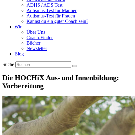
ADHS / ADS Test
Autismus-Test für Männer
Autismus-Test für Frauen
Kannst du ein guter Coach sein?
Wir
Über Uns
Coach-Finder
Bücher
Newsletter
Blog
Suche
Die HOCHiX Aus- und Innenbildung:
Vorbereitung