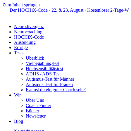
Zum Inhalt springen
OCHiX-Code · 22. & 23. August · Kostenloser 2-Tage-Workshop · Li
Neurodivergenz
Neurocoaching
HOCHiX-Code
Ausbildung
Erfolge
Tests
Überblick
Vielbegabungstest
Hochsensibilitätstest
ADHS / ADS Test
Autismus-Test für Männer
Autismus-Test für Frauen
Kannst du ein guter Coach sein?
Wir
Über Uns
Coach-Finder
Bücher
Newsletter
Blog