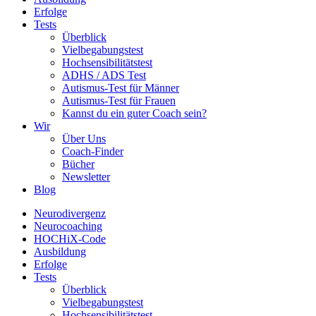
Erfolge
Tests
Überblick
Vielbegabungstest
Hochsensibilitätstest
ADHS / ADS Test
Autismus-Test für Männer
Autismus-Test für Frauen
Kannst du ein guter Coach sein?
Wir
Über Uns
Coach-Finder
Bücher
Newsletter
Blog
Neurodivergenz
Neurocoaching
HOCHiX-Code
Ausbildung
Erfolge
Tests
Überblick
Vielbegabungstest
Hochsensibilitätstest