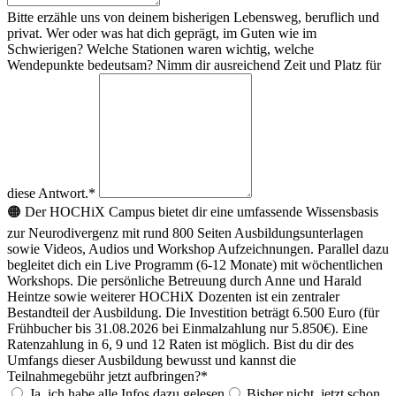
Bitte erzähle uns von deinem bisherigen Lebensweg, beruflich und
privat. Wer oder was hat dich geprägt, im Guten wie im
Schwierigen? Welche Stationen waren wichtig, welche
Wendepunkte bedeutsam? Nimm dir ausreichend Zeit und Platz für
diese Antwort.*
🟠 Der HOCHiX Campus bietet dir eine umfassende Wissensbasis
zur Neurodivergenz mit rund 800 Seiten Ausbildungsunterlagen
sowie Videos, Audios und Workshop Aufzeichnungen. Parallel dazu
begleitet dich ein Live Programm (6-12 Monate) mit wöchentlichen
Workshops. Die persönliche Betreuung durch Anne und Harald
Heintze sowie weiterer HOCHiX Dozenten ist ein zentraler
Bestandteil der Ausbildung. Die Investition beträgt 6.500 Euro (für
Frühbucher bis 31.08.2026 bei Einmalzahlung nur 5.850€). Eine
Ratenzahlung in 6, 9 und 12 Raten ist möglich. Bist du dir des
Umfangs dieser Ausbildung bewusst und kannst die
Teilnahmegebühr jetzt aufbringen?*
Ja, ich habe alle Infos dazu gelesen
Bisher nicht, jetzt schon