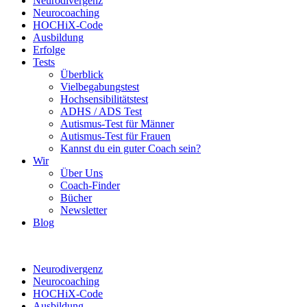
Neurodivergenz
Neurocoaching
HOCHiX-Code
Ausbildung
Erfolge
Tests
Überblick
Vielbegabungstest
Hochsensibilitätstest
ADHS / ADS Test
Autismus-Test für Männer
Autismus-Test für Frauen
Kannst du ein guter Coach sein?
Wir
Über Uns
Coach-Finder
Bücher
Newsletter
Blog
Neurodivergenz
Neurocoaching
HOCHiX-Code
Ausbildung