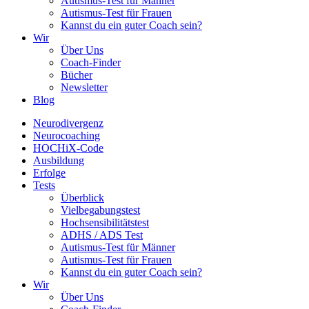
Autismus-Test für Männer
Autismus-Test für Frauen
Kannst du ein guter Coach sein?
Wir
Über Uns
Coach-Finder
Bücher
Newsletter
Blog
Neurodivergenz
Neurocoaching
HOCHiX-Code
Ausbildung
Erfolge
Tests
Überblick
Vielbegabungstest
Hochsensibilitätstest
ADHS / ADS Test
Autismus-Test für Männer
Autismus-Test für Frauen
Kannst du ein guter Coach sein?
Wir
Über Uns