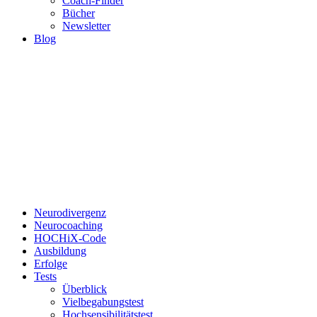
Coach-Finder
Bücher
Newsletter
Blog
Neurodivergenz
Neurocoaching
HOCHiX-Code
Ausbildung
Erfolge
Tests
Überblick
Vielbegabungstest
Hochsensibilitätstest