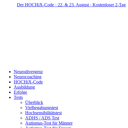
Zum
Der HOCHiX-Code · 22. & 23. August · Kostenloser 2-Tage-W
Inhalt
springen
Neurodivergenz
Neurocoaching
HOCHiX-Code
Ausbildung
Erfolge
Tests
Überblick
Vielbegabungstest
Hochsensibilitätstest
ADHS / ADS Test
Autismus-Test für Männer