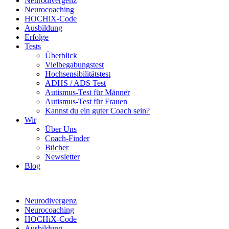
Neurodivergenz
Neurocoaching
HOCHiX-Code
Ausbildung
Erfolge
Tests
Überblick
Vielbegabungstest
Hochsensibilitätstest
ADHS / ADS Test
Autismus-Test für Männer
Autismus-Test für Frauen
Kannst du ein guter Coach sein?
Wir
Über Uns
Coach-Finder
Bücher
Newsletter
Blog
Neurodivergenz
Neurocoaching
HOCHiX-Code
Ausbildung