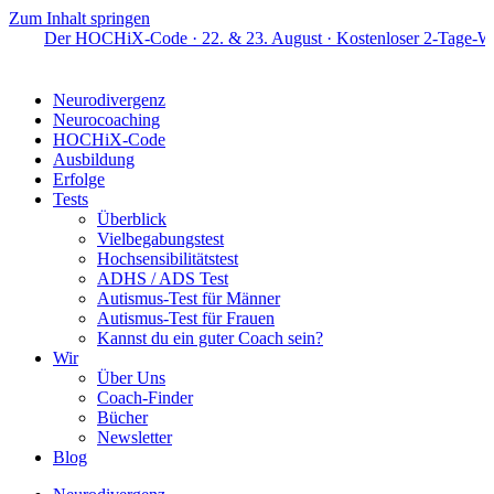
Zum Inhalt springen
Der HOCHiX-Code · 22. & 23. August · Kostenloser 2-Tage-Workshop 
Neurodivergenz
Neurocoaching
HOCHiX-Code
Ausbildung
Erfolge
Tests
Überblick
Vielbegabungstest
Hochsensibilitätstest
ADHS / ADS Test
Autismus-Test für Männer
Autismus-Test für Frauen
Kannst du ein guter Coach sein?
Wir
Über Uns
Coach-Finder
Bücher
Newsletter
Blog