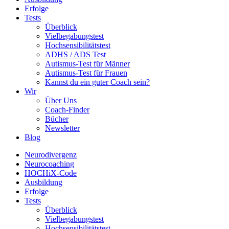
Erfolge
Tests
Überblick
Vielbegabungstest
Hochsensibilitätstest
ADHS / ADS Test
Autismus-Test für Männer
Autismus-Test für Frauen
Kannst du ein guter Coach sein?
Wir
Über Uns
Coach-Finder
Bücher
Newsletter
Blog
Neurodivergenz
Neurocoaching
HOCHiX-Code
Ausbildung
Erfolge
Tests
Überblick
Vielbegabungstest
Hochsensibilitätstest