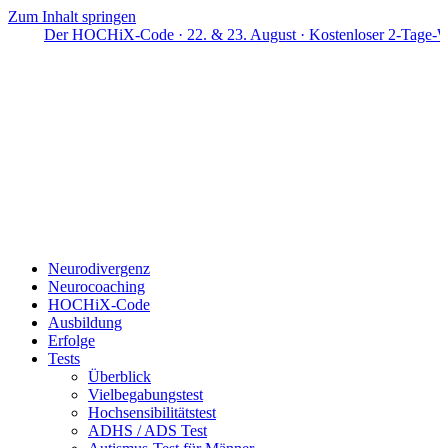
Zum Inhalt springen
Der HOCHiX-Code · 22. & 23. August · Kostenloser 2-Tage-Works
Neurodivergenz
Neurocoaching
HOCHiX-Code
Ausbildung
Erfolge
Tests
Überblick
Vielbegabungstest
Hochsensibilitätstest
ADHS / ADS Test