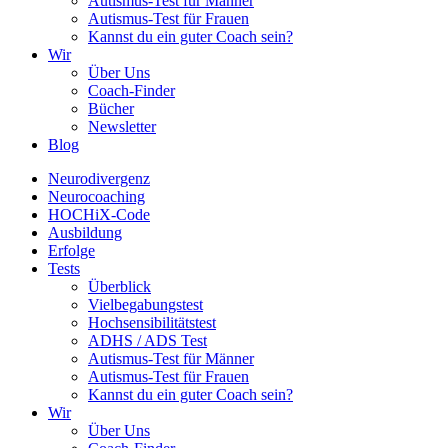
Autismus-Test für Männer
Autismus-Test für Frauen
Kannst du ein guter Coach sein?
Wir
Über Uns
Coach-Finder
Bücher
Newsletter
Blog
Neurodivergenz
Neurocoaching
HOCHiX-Code
Ausbildung
Erfolge
Tests
Überblick
Vielbegabungstest
Hochsensibilitätstest
ADHS / ADS Test
Autismus-Test für Männer
Autismus-Test für Frauen
Kannst du ein guter Coach sein?
Wir
Über Uns