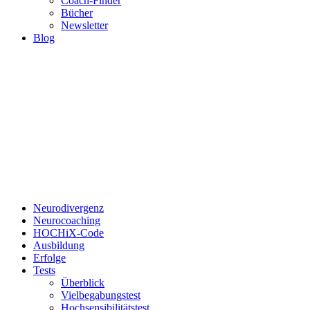
Coach-Finder
Bücher
Newsletter
Blog
Neurodivergenz
Neurocoaching
HOCHiX-Code
Ausbildung
Erfolge
Tests
Überblick
Vielbegabungstest
Hochsensibilitätstest