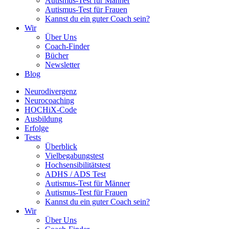
Autismus-Test für Männer
Autismus-Test für Frauen
Kannst du ein guter Coach sein?
Wir
Über Uns
Coach-Finder
Bücher
Newsletter
Blog
Neurodivergenz
Neurocoaching
HOCHiX-Code
Ausbildung
Erfolge
Tests
Überblick
Vielbegabungstest
Hochsensibilitätstest
ADHS / ADS Test
Autismus-Test für Männer
Autismus-Test für Frauen
Kannst du ein guter Coach sein?
Wir
Über Uns