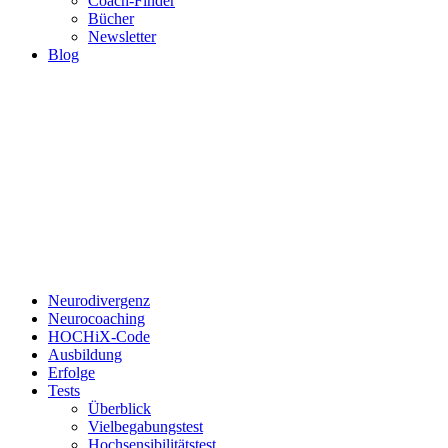
Coach-Finder
Bücher
Newsletter
Blog
Neurodivergenz
Neurocoaching
HOCHiX-Code
Ausbildung
Erfolge
Tests
Überblick
Vielbegabungstest
Hochsensibilitätstest