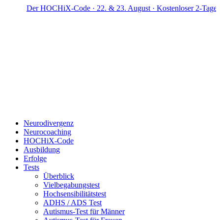
Zum
er HOCHiX-Code · 22. & 23. August · Kostenloser 2-Tage-Workshop 
Inhalt
springen
Neurodivergenz
Neurocoaching
HOCHiX-Code
Ausbildung
Erfolge
Tests
Überblick
Vielbegabungstest
Hochsensibilitätstest
ADHS / ADS Test
Autismus-Test für Männer