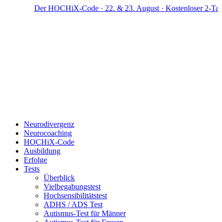
Zum
Der HOCHiX-Code · 22. & 23. August · Kostenloser 2-Tage-W
Inhalt
springen
Neurodivergenz
Neurocoaching
HOCHiX-Code
Ausbildung
Erfolge
Tests
Überblick
Vielbegabungstest
Hochsensibilitätstest
ADHS / ADS Test
Autismus-Test für Männer