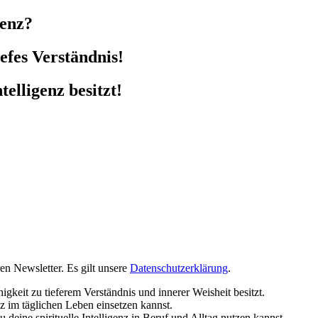
genz?
efes Verständnis!
telligenz besitzt!
en Newsletter. Es gilt unsere
Datenschutzerklärung
.
igkeit zu tieferem Verständnis und innerer Weisheit besitzt.
enz im täglichen Leben einsetzen kannst.
du deine spirituelle Intelligenz in Beruf und Alltag nutzen kannst.